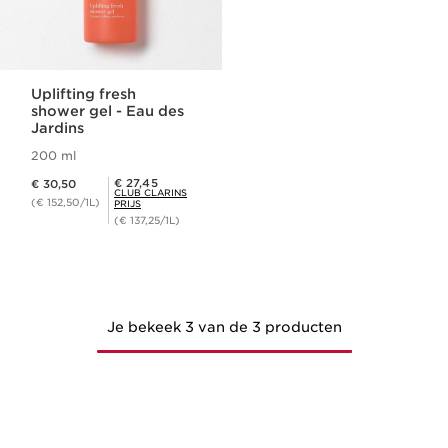
Uplifting fresh
shower gel - Eau des
Jardins
200 ml
Dit is nu de prijs € 30,50
Club Clarins Prijs € 27,45
€ 27,45
€ 30,50
CLUB CLARINS
(€ 152,50/1L)
PRIJS
(€ 137,25/1L)
Je bekeek 3 van de 3 producten