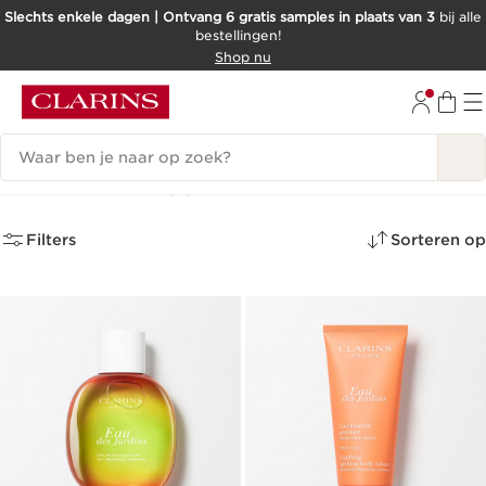
Slechts enkele dagen | Ontvang 6 gratis samples in plaats van 3
bij alle
bestellingen!
DOORGAAN NAAR INHOUD
Shop nu
GA NAAR DE VOETTEKST
Zoekgeschiedenis
Verfrissend
(3)
Filters
Sorteren op