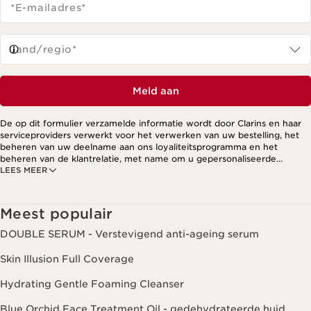
*E-mailadres
*
Land/regio*
Meld aan
De op dit formulier verzamelde informatie wordt door Clarins en haar
serviceproviders verwerkt voor het verwerken van uw bestelling, het
beheren van uw deelname aan ons loyaliteitsprogramma en het
beheren van de klantrelatie, met name om u gepersonaliseerde
LEES MEER
aanbiedingen te kunnen sturen op basis van uw eerdere aankopen en
interesses. Voor meer informatie, zie ons privacybeleid.
Meest populair
DOUBLE SERUM - Verstevigend anti-ageing serum
Skin Illusion Full Coverage
Hydrating Gentle Foaming Cleanser
Blue Orchid Face Treatment Oil - gedehydrateerde huid