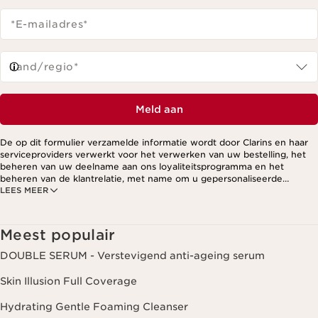
*E-mailadres
*
Land/regio*
Meld aan
De op dit formulier verzamelde informatie wordt door Clarins en haar
serviceproviders verwerkt voor het verwerken van uw bestelling, het
beheren van uw deelname aan ons loyaliteitsprogramma en het
beheren van de klantrelatie, met name om u gepersonaliseerde
LEES MEER
aanbiedingen te kunnen sturen op basis van uw eerdere aankopen en
interesses. Voor meer informatie, zie ons privacybeleid.
Meest populair
DOUBLE SERUM - Verstevigend anti-ageing serum
Skin Illusion Full Coverage
Hydrating Gentle Foaming Cleanser