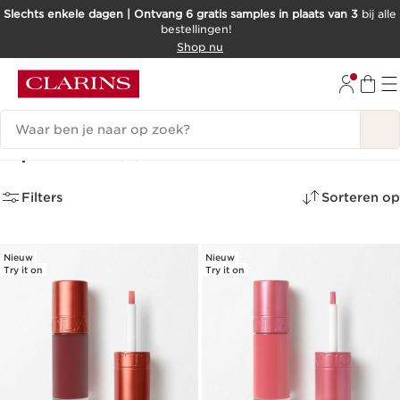
Slechts enkele dagen | Ontvang 6 gratis samples in plaats van 3
bij alle
bestellingen!
DOORGAAN NAAR INHOUD
Shop nu
GA NAAR DE VOETTEKST
Zoekgeschiedenis
Lip stains
(6)
Filters
Sorteren op
Nieuw
Nieuw
Try it on
Try it on