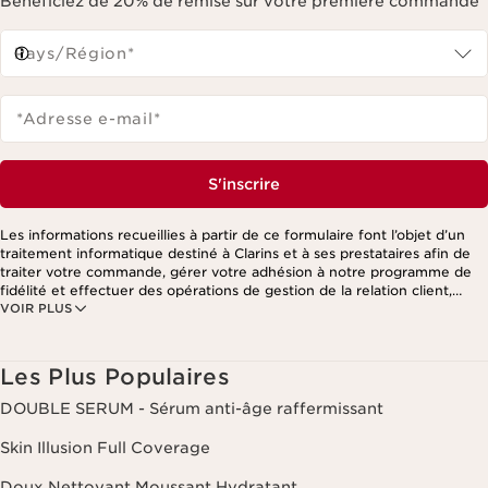
Bénéficiez de 20% de remise sur votre première commande
Pays/Région*
*Adresse e-mail
*
S'inscrire
Les informations recueillies à partir de ce formulaire font l’objet d’un
traitement informatique destiné à Clarins et à ses prestataires afin de
traiter votre commande, gérer votre adhésion à notre programme de
fidélité et effectuer des opérations de gestion de la relation client,
VOIR PLUS
notamment pour vous adresser des offres personnalisées en fonction
de vos précédents achats et intérêts. Pour en savoir plus, veuillez
consulter notre politique de respect de la vie privée.
Les Plus Populaires
DOUBLE SERUM - Sérum anti-âge raffermissant
Skin Illusion Full Coverage
Doux Nettoyant Moussant Hydratant