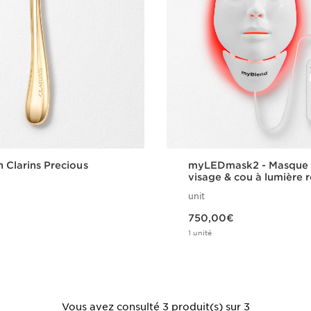
n Clarins Precious
myLEDmask2 - Masque
visage & cou à lumière 
infrarouge stimulant le
unit
Nouveau prix 750,00€
750,00€
1 unité
Achat rapide
Achat rapi
Vous avez consulté 3 produit(s) sur 3