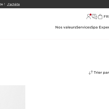
e !
J'achète
L
FR
Nos valeurs
Services
Spa Exper
Trier par