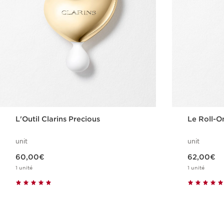
L'Outil Clarins Precious
Le Roll-O
unit
unit
Nouveau prix 60,00€
Nouveau prix 62,00€
60,00€
62,00€
1 unité
1 unité
Achat rapide