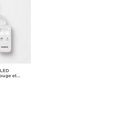
 LED
rouge et
 collagène
de