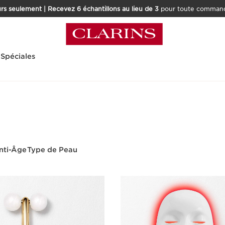
rs seulement | Recevez 6 échantillons au lieu de 3
pour toute command
 Spéciales
nti-Âge
Type de Peau