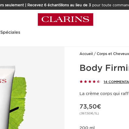
rs seulement | Recevez 6 échantillons au lieu de 3
pour toute command
 Spéciales
Accueil
Corps et Cheveux
Body Firmi
14 COMMENTA
La crème corps qui raff
Nouveau prix 73,50€
73,50€
(367,50€/1L)
200 ml