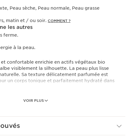
xte, Peau sèche, Peau normale, Peau grasse
rs, matin et / ou soir.
COMMENT ?
e les autres
us ferme.
rgie à la peau.
et confortable enrichie en actifs végétaux bio
albe visiblement la silhouette. La peau plus lisse
 naturelle. Sa texture délicatement parfumée est
ur un corps tonique et parfaitement hydraté dans
VOIR PLUS
ite bio est un extrait 100% Clarins, cultivé au sein du
es Alpes.
rouvés