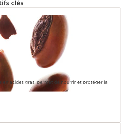
ifs clés
U
e en acides gras, permet de nourrir et protéger la