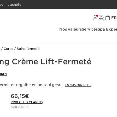
e !
J'achète
L
FR
Nos valeurs
Services
Spa Exper
Corps
Soins fermeté
ng Crème Lift-Fermeté
IRES
ermit et regalbe en un seul geste.
EN SAVOIR PLUS
Prix Club Clarins 66,15€
66,15€
PRIX CLUB CLARINS
(330,75€/1L)