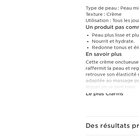
Type de peau :
Peau mi
Texture :
Crème
Utilisation :
Tous les jou
Un produit pas comm
Peau plus lisse et pl
Nourrit et hydrate.
Redonne tonus et éne
En savoir plus
Cette crème onctueuse 
raffermit la peau et reg
retrouve son élasticité
adaptée au massage po
lequel on se sent bien.
Le plus Clarins
L'extrait de grand pétas
Domaine Clarins dans l
Des résultats p