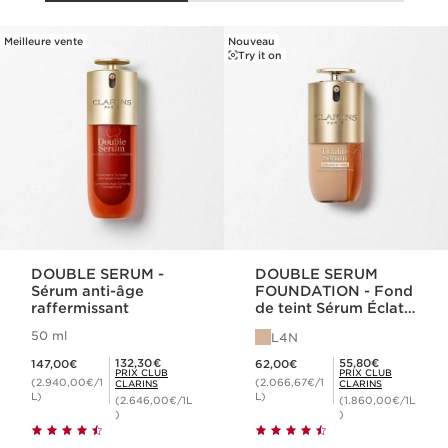
Meilleure vente
Nouveau
ALLER AU CONTENU
Try it on
DOUBLE SERUM -
DOUBLE SERUM
Sérum anti-âge
FOUNDATION - Fond
raffermissant
de teint Sérum Éclat
et Hybride
50 ml
L4N
Nouveau prix 147,00€
Nouveau prix 62,00€
Prix Club Clarins 132,30€
Prix Club Clarins 55,80€
132,30€
55,80€
147,00€
62,00€
PRIX CLUB
PRIX CLUB
(2.940,00€/1
(2.066,67€/1
CLARINS
CLARINS
L)
L)
(2.646,00€/1L
(1.860,00€/1L
)
)