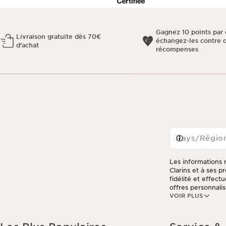
Gagnez 10 points par 
Livraison gratuite dès 70€
échangez-les contre 
d'achat
récompenses
Pays/Régio
Les informations r
Clarins et à ses 
fidélité et effec
offres personnalis
VOIR PLUS
consulter notre po