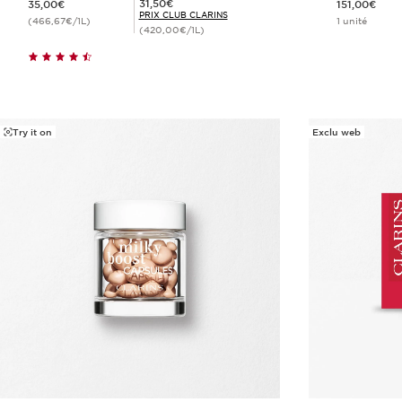
Prix Club Clarins 31,50€
31,50€
35,00€
151,00€
PRIX CLUB CLARINS
(466,67€/1L)
1 unité
(420,00€/1L)
Achat rapide
Try it on
Exclu web