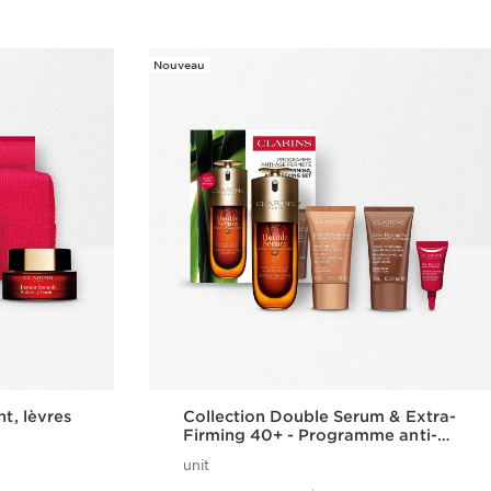
Nouveau
nt, lèvres
Collection Double Serum & Extra-
Firming 40+ - Programme anti-
âge fermeté
unit
Nouveau prix 151,00€