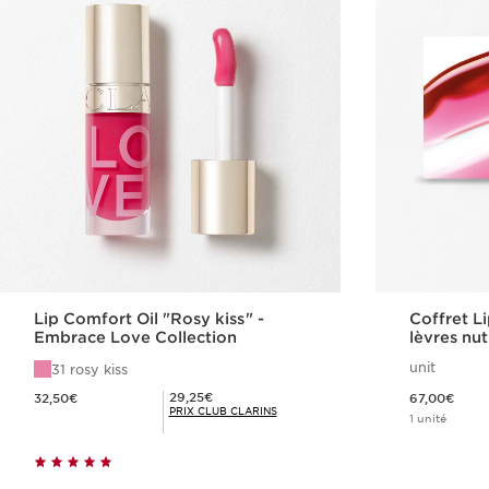
Lip Comfort Oil "Rosy kiss" -
Coffret Li
Embrace Love Collection
lèvres nut
unit
31 rosy kiss
Nouveau prix 32,50€
Nouveau prix 67,00€
Prix Club Clarins 29,25€
29,25€
32,50€
67,00€
PRIX CLUB CLARINS
1 unité
Achat rapide