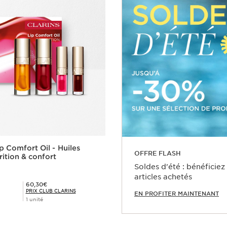
p Comfort Oil - Huiles
OFFRE FLASH
rition & confort
Soldes d'été : bénéficie
articles achetés
Prix Club Clarins 60,30€
60,30€
PRIX CLUB CLARINS
EN PROFITER MAINTENANT
1 unité
Achat rapide