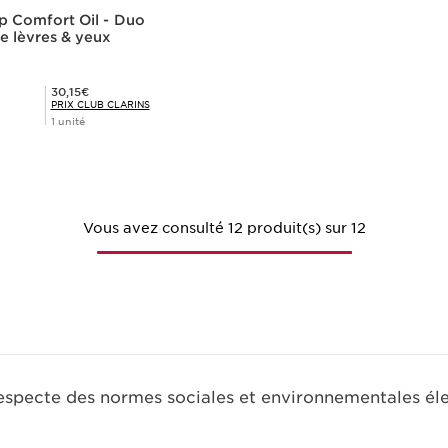
ip Comfort Oil - Duo
e lèvres & yeux
Prix Club Clarins 30,15€
30,15€
PRIX CLUB CLARINS
1 unité
Achat rapide
Vous avez consulté 12 produit(s) sur 12
respecte des normes sociales et environnementales él