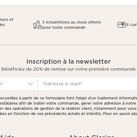
euro et
3 échantillons au choix offerts
des
E-car
pour toute commande
Inscription à la newsletter
Bénéficiez de 20% de remise sur votre première commande
n*
*Adresse e-mail
*
ecueillies à partir de ce formulaire font l’objet d’un traitement informat
prestataires afin de traiter votre commande, gérer votre adhésion à not
tuer des opérations de gestion de la relation client, notamment pour vou
ées en fonction de vos précédents achats et intérêts. Pour en savoir plus
litique de respect de la vie privée.