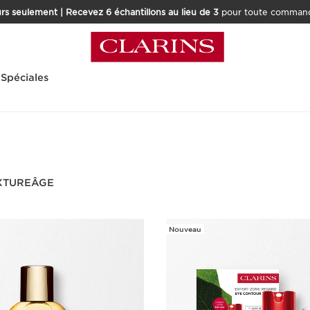
rs seulement | Recevez 6 échantillons au lieu de 3
pour toute command
 Spéciales
XTURE
ÂGE
Nouveau