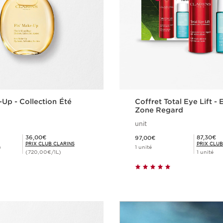
-Up - Collection Été
Coffret Total Eye Lift -
Zone Regard
unit
Nouveau prix 97,00€
Prix Club Clarins 36,00€
Prix Club Clarins 87,30€
36,00€
87,30€
97,00€
PRIX CLUB CLARINS
PRIX CLUB
)
1 unité
(720,00€/1L)
1 unité
Achat rapide
Achat rapi