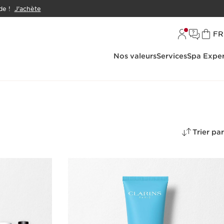
e !
J'achète
L
FR
Nos valeurs
Services
Spa Exper
Trier par