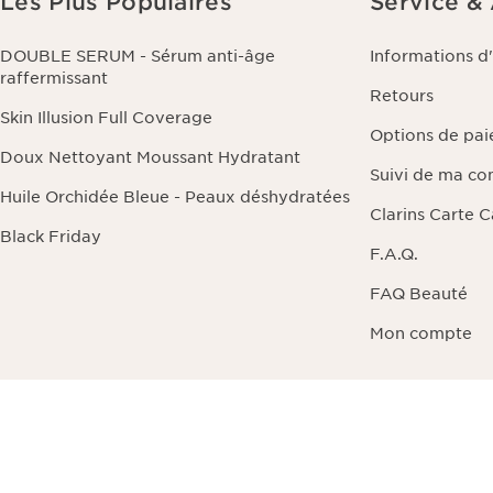
Les Plus Populaires
Service &
DOUBLE SERUM - Sérum anti-âge
Informations d
raffermissant
Retours
Skin Illusion Full Coverage
Options de pa
Doux Nettoyant Moussant Hydratant
Suivi de ma c
Huile Orchidée Bleue - Peaux déshydratées
Clarins Carte 
Black Friday
F.A.Q.
FAQ Beauté
Mon compte
Rendre la vie plus bell