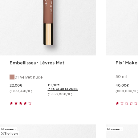
Embellisseur Lèvres Mat
Fix' Make
50 ml
01 velvet nude
Nouveau prix 22,00€
Nouveau prix 40,00€
Prix Club Clarins 19,80€
19,80€
22,00€
40,00€
PRIX CLUB CLARINS
(1.833,33€/1L)
(800,00€/1L
(1.650,00€/1L)
Achat rapide
Nouveau
Nouveau
Try it on