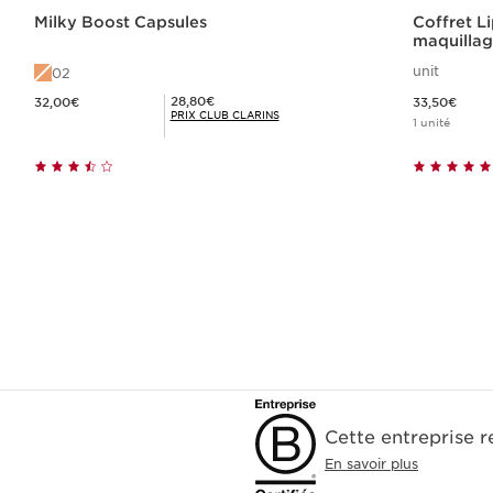
Milky Boost Capsules
Coffret L
maquillag
unit
02
Nouveau prix 32,00€
Nouveau prix 33,50€
Prix Club Clarins 28,80€
28,80€
32,00€
33,50€
PRIX CLUB CLARINS
1 unité
Achat rapide
Cette entreprise 
En savoir plus