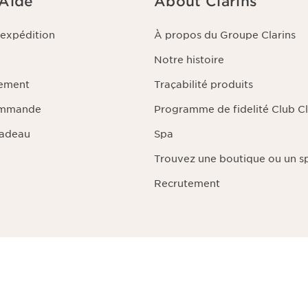
 Aide
About Clarins
'expédition
À propos du Groupe Clarins
Notre histoire
iement
Traçabilité produits
ommande
Programme de fidelité Club Cl
Cadeau
Spa
Trouvez une boutique ou un s
Recrutement
e, transmettre un monde plus beau.