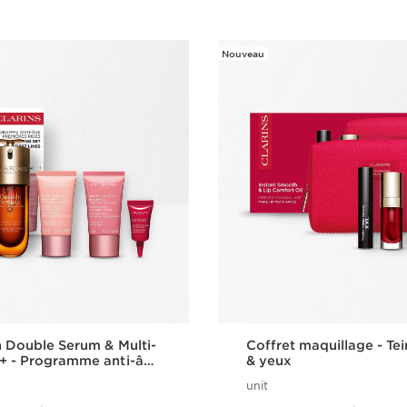
Nouveau
n Double Serum & Multi-
Coffret maquillage - Tei
+ - Programme anti-âge
& yeux
 rides
unit
Nouveau prix 72,50€