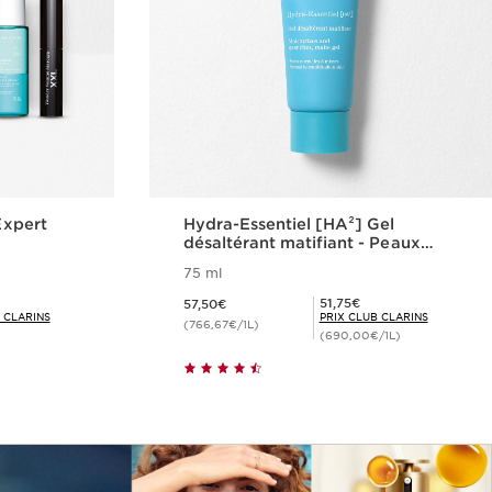
 Expert
Hydra-Essentiel [HA²] Gel
désaltérant matifiant - Peaux
normales à mixtes
75 ml
Nouveau prix 57,50€
Prix Club Clarins 51,75€
51,75€
57,50€
 CLARINS
PRIX CLUB CLARINS
(766,67€/1L)
(690,00€/1L)
de
Achat rapide