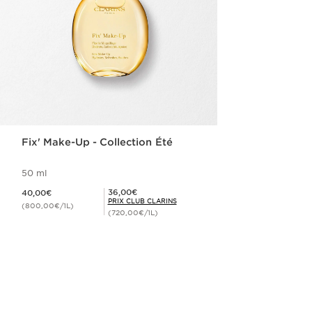
Fix' Make-Up - Collection Été
50 ml
Nouveau prix 40,00€
Prix Club Clarins 36,00€
36,00€
40,00€
PRIX CLUB CLARINS
(800,00€/1L)
(720,00€/1L)
Achat rapide