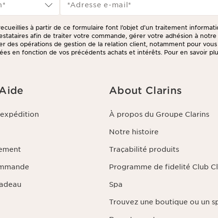
n*
*Adresse e-mail
*
ecueillies à partir de ce formulaire font l’objet d’un traitement informat
prestataires afin de traiter votre commande, gérer votre adhésion à not
tuer des opérations de gestion de la relation client, notamment pour vou
ées en fonction de vos précédents achats et intérêts. Pour en savoir plus
litique de respect de la vie privée.
 Aide
About Clarins
'expédition
À propos du Groupe Clarins
Notre histoire
iement
Traçabilité produits
ommande
Programme de fidelité Club Cl
Cadeau
Spa
Trouvez une boutique ou un s