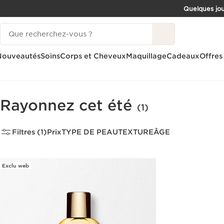
Quelques jou
ALLER AU CONTENU
Historique des recherches
CONSULTER LE PIED DE PAGE
Nouveautés
Soins
Corps et Cheveux
Maquillage
Cadeaux
Offres
Accueil
Collection Maquillage Eté
Rayonnez cet été
(1)
Filtres (1)
Prix
TYPE DE PEAU
TEXTURE
ÂGE
Exclu web