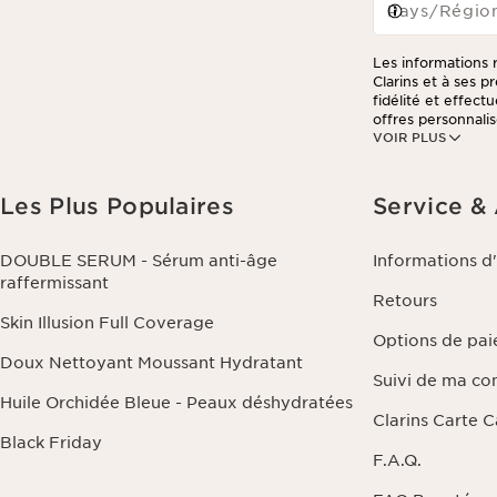
Pays/Régio
Les informations r
Clarins et à ses 
fidélité et effec
offres personnalis
VOIR PLUS
consulter notre po
Les Plus Populaires
Service &
DOUBLE SERUM - Sérum anti-âge
Informations d
raffermissant
Retours
Skin Illusion Full Coverage
Options de pa
Doux Nettoyant Moussant Hydratant
Suivi de ma c
Huile Orchidée Bleue - Peaux déshydratées
Clarins Carte 
Black Friday
F.A.Q.