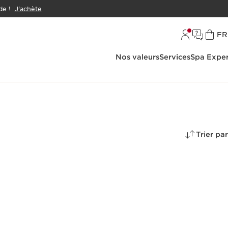
e !
J'achète
L
FR
Nos valeurs
Services
Spa Exper
Trier par