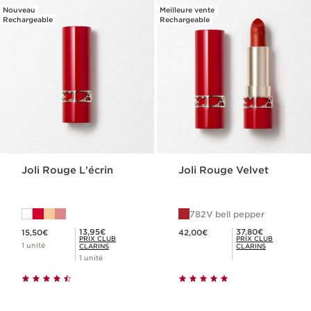
Nouveau
Meilleure vente
Rechargeable
Rechargeable
Joli Rouge L'écrin
Joli Rouge Velvet
782V bell pepper
Nouveau prix 15,50€
Nouveau prix 42,00€
Prix Club Clarins 13,95€
Prix Club Clarins 37,80€
13,95€
37,80€
15,50€
42,00€
PRIX CLUB
PRIX CLUB
1 unité
CLARINS
CLARINS
1 unité