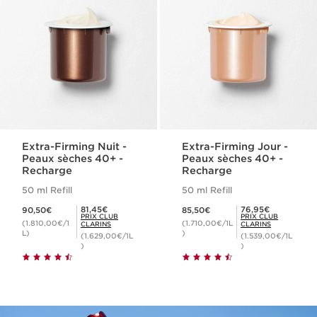
Extra-Firming Nuit -
Extra-Firming Jour -
Peaux sèches 40+ -
Peaux sèches 40+ -
Recharge
Recharge
50 ml Refill
50 ml Refill
Nouveau prix 90,50€
Nouveau prix 85,50€
Prix Club Clarins 81,45€
Prix Club Clarins 76,95€
81,45€
76,95€
90,50€
85,50€
PRIX CLUB
PRIX CLUB
(1.810,00€/1
(1.710,00€/1L
CLARINS
CLARINS
L)
)
(1.629,00€/1L
(1.539,00€/1L
)
)