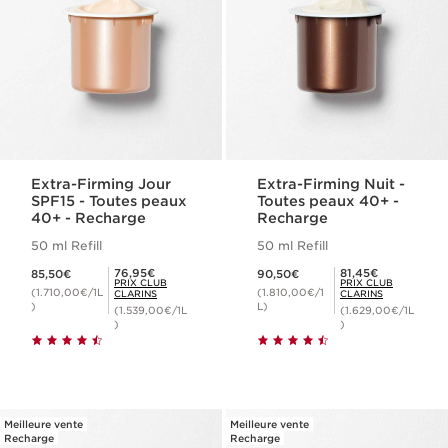
Extra-Firming Jour
Extra-Firming Nuit -
SPF15 - Toutes peaux
Toutes peaux 40+ -
40+ - Recharge
Recharge
50 ml Refill
50 ml Refill
Nouveau prix 85,50€
Nouveau prix 90,50€
Prix Club Clarins 76,95€
Prix Club Clarins 81,45€
76,95€
81,45€
85,50€
90,50€
PRIX CLUB
PRIX CLUB
(1.710,00€/1L
(1.810,00€/1
CLARINS
CLARINS
)
L)
(1.539,00€/1L
(1.629,00€/1L
)
)
Meilleure vente
Meilleure vente
Recharge
Recharge