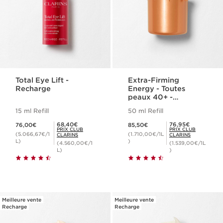
Total Eye Lift -
Extra-Firming
Recharge
Energy - Toutes
peaux 40+ -
Recharge
15 ml Refill
50 ml Refill
Nouveau prix 76,00€
Nouveau prix 85,50€
Prix Club Clarins 68,40€
Prix Club Clarins 76,95€
68,40€
76,95€
76,00€
85,50€
PRIX CLUB
PRIX CLUB
(5.066,67€/1
(1.710,00€/1L
CLARINS
CLARINS
L)
)
(4.560,00€/1
(1.539,00€/1L
L)
)
Meilleure vente
Meilleure vente
Recharge
Recharge