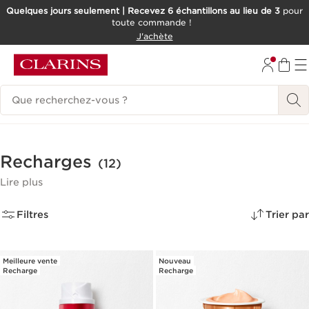
Quelques jours seulement | Recevez 6 échantillons au lieu de 3
pour
toute commande !
ALLER AU CONTENU
J'achète
CONSULTER LE PIED DE PAGE
Historique des recherches
Recharges
(12)
Lire plus
Filtres
Trier par
Meilleure vente
Nouveau
Recharge
Recharge