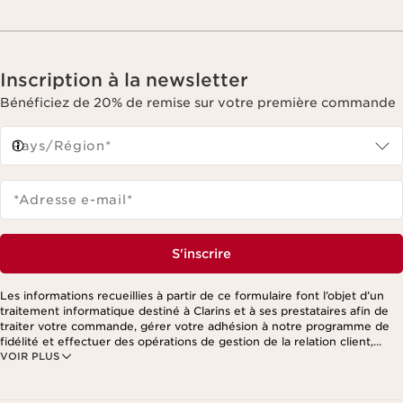
Inscription à la newsletter
Bénéficiez de 20% de remise sur votre première commande
Pays/Région*
*Adresse e-mail
*
S'inscrire
Les informations recueillies à partir de ce formulaire font l’objet d’un
traitement informatique destiné à Clarins et à ses prestataires afin de
traiter votre commande, gérer votre adhésion à notre programme de
fidélité et effectuer des opérations de gestion de la relation client,
VOIR PLUS
notamment pour vous adresser des offres personnalisées en fonction
de vos précédents achats et intérêts. Pour en savoir plus, veuillez
consulter notre politique de respect de la vie privée.