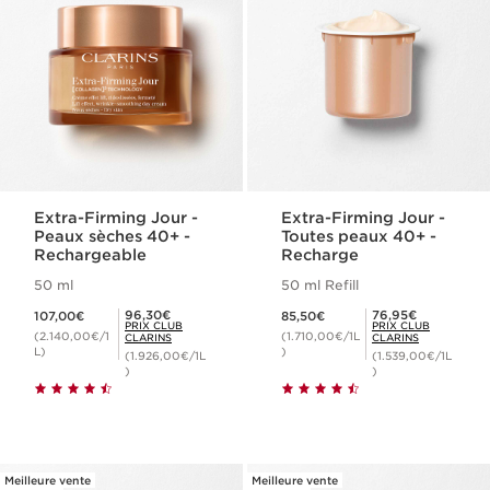
Extra-Firming Jour -
Extra-Firming Jour -
Peaux sèches 40+ -
Toutes peaux 40+ -
Rechargeable
Recharge
50 ml
50 ml Refill
Nouveau prix 107,00€
Nouveau prix 85,50€
Prix Club Clarins 96,30€
Prix Club Clarins 76,95€
96,30€
76,95€
107,00€
85,50€
PRIX CLUB
PRIX CLUB
(2.140,00€/1
(1.710,00€/1L
CLARINS
CLARINS
L)
)
(1.926,00€/1L
(1.539,00€/1L
)
)
Meilleure vente
Meilleure vente