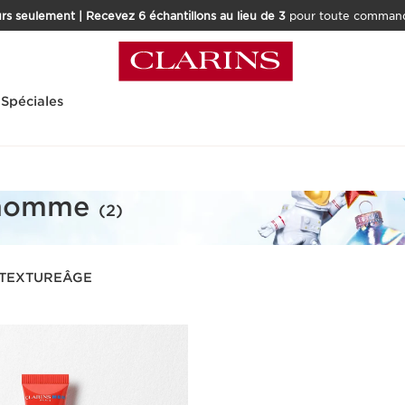
rs seulement | Recevez 6 échantillons au lieu de 3
pour toute command
 Spéciales
 homme
(2)
TEXTURE
ÂGE