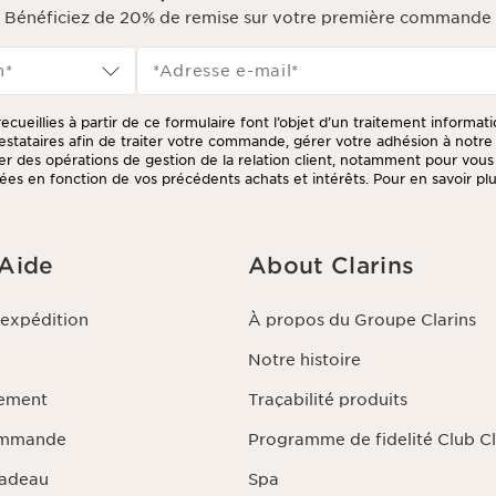
Bénéficiez de 20% de remise sur votre première commande
n*
*Adresse e-mail
*
ecueillies à partir de ce formulaire font l’objet d’un traitement informat
prestataires afin de traiter votre commande, gérer votre adhésion à not
tuer des opérations de gestion de la relation client, notamment pour vou
ées en fonction de vos précédents achats et intérêts. Pour en savoir plus
litique de respect de la vie privée.
 Aide
About Clarins
'expédition
À propos du Groupe Clarins
Notre histoire
iement
Traçabilité produits
ommande
Programme de fidelité Club Cl
Cadeau
Spa