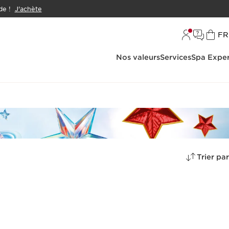
e !
J'achète
L
FR
Nos valeurs
Services
Spa Exper
Trier par