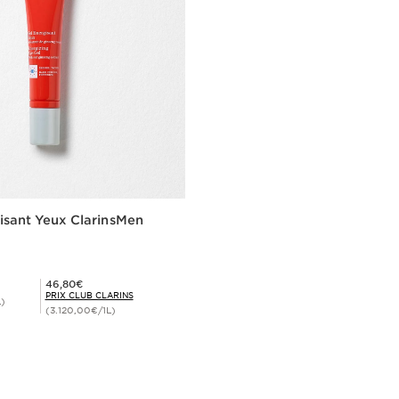
isant Yeux ClarinsMen
Prix Club Clarins 46,80€
46,80€
PRIX CLUB CLARINS
L)
(3.120,00€/1L)
Achat rapide