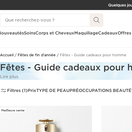
Quelques jou
ALLER AU CONTENU
Historique des recherches
CONSULTER LE PIED DE PAGE
Nouveautés
Soins
Corps et Cheveux
Maquillage
Cadeaux
Offres
Accueil
Fêtes de fin d’année
Fêtes - Guide cadeaux pour homme
Fêtes - Guide cadeaux pour
Lire plus
Filtres (1)
Prix
TYPE DE PEAU
PRÉOCCUPATIONS BEAUTÉ
Meilleure vente