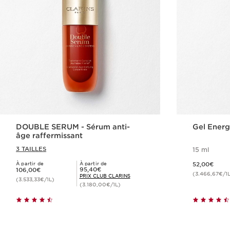
DOUBLE SERUM - Sérum anti-
Gel Energ
âge raffermissant
3 TAILLES
15 ml
Nouveau prix 52,00€
À partir de
À partir de
52,00€
Nouveau prix 106,00€
Prix Club Clarins 95,40€
95,40€
106,00€
(3.466,67€/1
PRIX CLUB CLARINS
(3.533,33€/1L)
(3.180,00€/1L)
Achat rapide