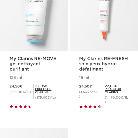
My Clarins RE-MOVE
My Clarins RE-FRESH
gel nettoyant
soin yeux hydra-
purifiant
défatigant
125 ml
15 ml
Nouveau prix 24,50€
Nouveau prix 24,50€
Prix Club Clarins 22,05€
Prix Club Clarins 22,05€
22,05€
22,05€
24,50€
24,50€
PRIX CLUB
PRIX CLUB
(196,00€/1L)
(1.633,33€/1L
CLARINS
CLARINS
)
(176,40€/1L)
(1.470,00€/1L
)