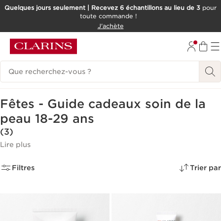
Quelques jours seulement | Recevez 6 échantillons au lieu de 3
pour
toute commande !
ALLER AU CONTENU
J'achète
CONSULTER LE PIED DE PAGE
Historique des recherches
Fêtes - Guide cadeaux soin de la
peau 18-29 ans
(3)
Lire plus
Filtres
Trier par