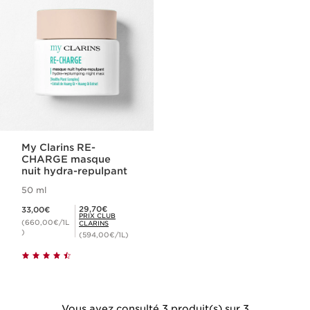
My Clarins RE-
CHARGE masque
nuit hydra-repulpant
50 ml
Nouveau prix 33,00€
Prix Club Clarins 29,70€
29,70€
33,00€
PRIX CLUB
(660,00€/1L
CLARINS
)
(594,00€/1L)
Vous avez consulté 3 produit(s) sur 3