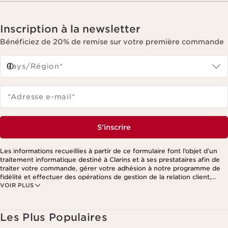
Inscription à la newsletter
Bénéficiez de 20% de remise sur votre première commande
Pays/Région*
*Adresse e-mail
*
S'inscrire
Les informations recueillies à partir de ce formulaire font l’objet d’un
traitement informatique destiné à Clarins et à ses prestataires afin de
traiter votre commande, gérer votre adhésion à notre programme de
fidélité et effectuer des opérations de gestion de la relation client,
VOIR PLUS
notamment pour vous adresser des offres personnalisées en fonction
de vos précédents achats et intérêts. Pour en savoir plus, veuillez
consulter notre politique de respect de la vie privée.
Les Plus Populaires