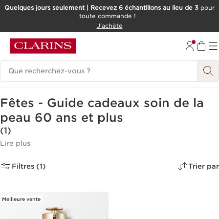
Quelques jours seulement | Recevez 6 échantillons au lieu de 3
pour
toute commande !
ALLER AU CONTENU
J'achète
CONSULTER LE PIED DE PAGE
Historique des recherches
Fêtes - Guide cadeaux soin de la
peau 60 ans et plus
(1)
Lire plus
Filtres (1)
Trier par
Meilleure vente