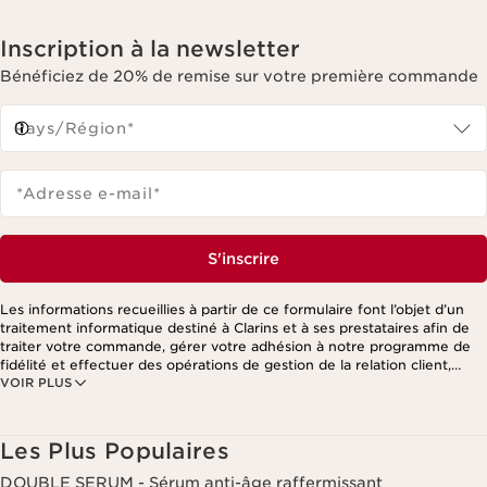
Inscription à la newsletter
Bénéficiez de 20% de remise sur votre première commande
Pays/Région*
*Adresse e-mail
*
S'inscrire
Les informations recueillies à partir de ce formulaire font l’objet d’un
traitement informatique destiné à Clarins et à ses prestataires afin de
traiter votre commande, gérer votre adhésion à notre programme de
fidélité et effectuer des opérations de gestion de la relation client,
VOIR PLUS
notamment pour vous adresser des offres personnalisées en fonction
de vos précédents achats et intérêts. Pour en savoir plus, veuillez
consulter notre politique de respect de la vie privée.
Les Plus Populaires
DOUBLE SERUM - Sérum anti-âge raffermissant