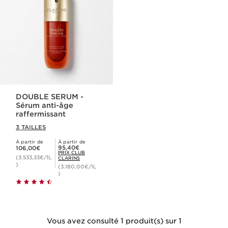
DOUBLE SERUM -
Sérum anti-âge
raffermissant
3 TAILLES
À partir de
À partir de
Nouveau prix 106,00€
Prix Club Clarins 95,40€
95,40€
106,00€
PRIX CLUB
(3.533,33€/1L
CLARINS
)
(3.180,00€/1L
)
Vous avez consulté 1 produit(s) sur 1