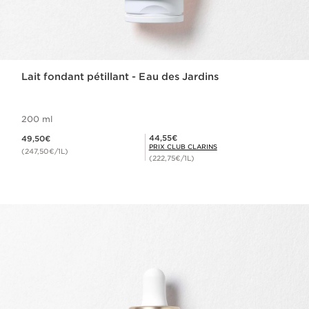
Lait fondant pétillant - Eau des Jardins
200 ml
Nouveau prix 49,50€
Prix Club Clarins 44,55€
44,55€
49,50€
PRIX CLUB CLARINS
(247,50€/1L)
(222,75€/1L)