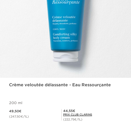
Crème veloutée délassante - Eau Ressourçante
200 ml
Nouveau prix 49,50€
Prix Club Clarins 44,55€
44,55€
49,50€
PRIX CLUB CLARINS
(247,50€/1L)
(222,75€/1L)