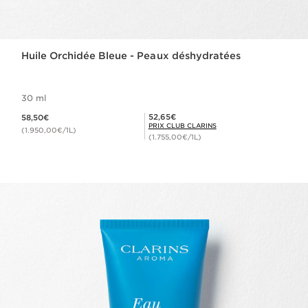
Huile Orchidée Bleue - Peaux déshydratées
30 ml
Nouveau prix 58,50€
Prix Club Clarins 52,65€
52,65€
58,50€
PRIX CLUB CLARINS
(1.950,00€/1L)
(1.755,00€/1L)