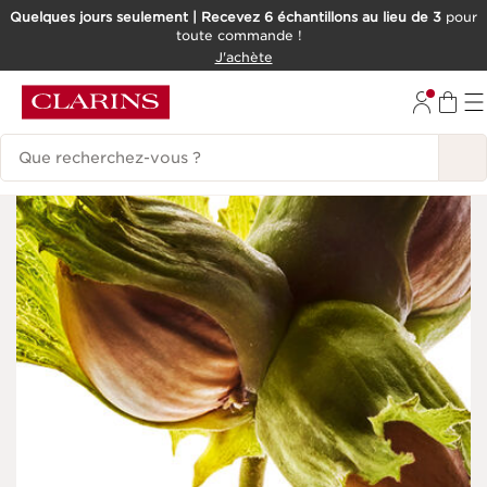
Quelques jours seulement | Recevez 6 échantillons au lieu de 3
pour
toute commande !
ALLER AU CONTENU
J'achète
CONSULTER LE PIED DE PAGE
Historique des recherches