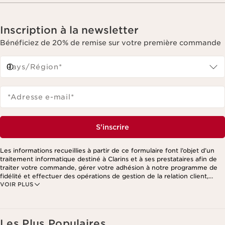
Inscription à la newsletter
Bénéficiez de 20% de remise sur votre première commande
Pays/Région*
*Adresse e-mail
*
S'inscrire
Les informations recueillies à partir de ce formulaire font l’objet d’un
traitement informatique destiné à Clarins et à ses prestataires afin de
traiter votre commande, gérer votre adhésion à notre programme de
fidélité et effectuer des opérations de gestion de la relation client,
VOIR PLUS
notamment pour vous adresser des offres personnalisées en fonction
de vos précédents achats et intérêts. Pour en savoir plus, veuillez
consulter notre politique de respect de la vie privée.
Les Plus Populaires