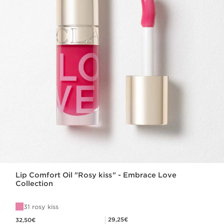
Lip Comfort Oil "Rosy kiss" - Embrace Love
Collection
31 rosy kiss
Nouveau prix 32,50€
Prix Club Clarins 29,25€
29,25€
32,50€