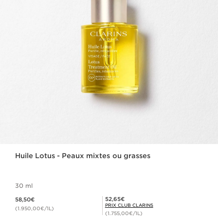
Huile Lotus - Peaux mixtes ou grasses
30 ml
Nouveau prix 58,50€
Prix Club Clarins 52,65€
52,65€
58,50€
PRIX CLUB CLARINS
(1.950,00€/1L)
(1.755,00€/1L)