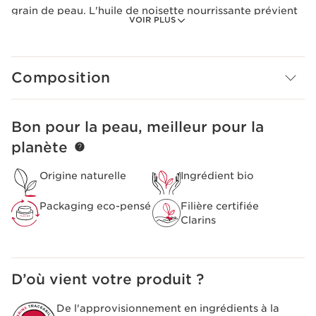
grain de peau. L'huile de noisette nourrissante prévient
VOIR PLUS
la déshydratation, assouplit et satine la peau. Pénètre
instantanément.
Précaution d'emploi
Composition
Eviter le contour des yeux.
Bon pour la peau, meilleur pour la
ALLER AU CONTENU
planète
Origine naturelle
Ingrédient bio
Packaging eco-pensé
Filière certifiée
Clarins
D’où vient votre produit ?
De l'approvisionnement en ingrédients à la