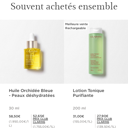
Souvent achetés ensemble
Meilleure vente
ALLER AU CONTENU
Rechargeable
Huile Orchidée Bleue
Lotion Tonique
- Peaux déshydratées
Purifiante
30 ml
200 ml
Nouveau prix 58,50€
Nouveau prix 31,00€
Prix Club Clarins 52,65€
Prix Club Clarins 27,90€
52,65€
27,90€
58,50€
31,00€
PRIX CLUB
PRIX CLUB
(1.950,00€/1
(155,00€/1L)
CLARINS
CLARINS
L)
(1.755,00€/1L)
(139,50€/1L)