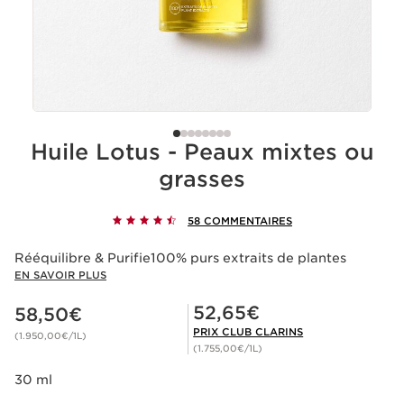
Huile Lotus - Peaux mixtes ou
grasses
58 COMMENTAIRES
Rééquilibre & Purifie100% purs extraits de plantes
EN SAVOIR PLUS
Nouveau prix 58,50€
Prix Club Clarins 52,65€
52,65€
58,50€
PRIX CLUB CLARINS
(1.950,00€/1L)
(1.755,00€/1L)
30 ml