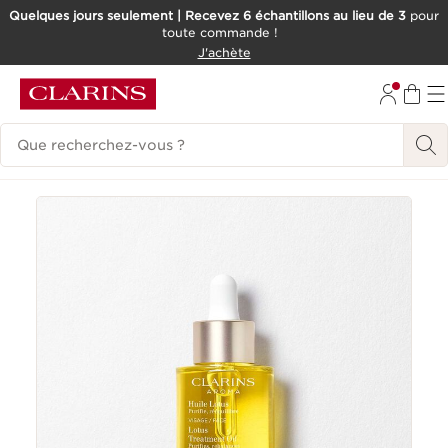
Quelques jours seulement | Recevez 6 échantillons au lieu de 3
pour
toute commande !
ALLER AU CONTENU
J'achète
CONSULTER LE PIED DE PAGE
Historique des recherches