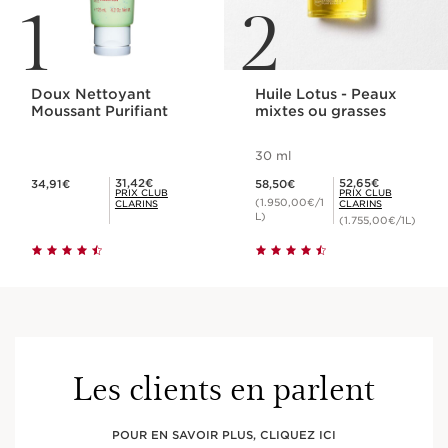
1
2
Doux Nettoyant
Huile Lotus - Peaux
Moussant Purifiant
mixtes ou grasses
30 ml
Nouveau prix 34,91€
Nouveau prix 58,50€
Prix Club Clarins 31,42€
Prix Club Clarins 52,65€
31,42€
52,65€
34,91€
58,50€
PRIX CLUB
PRIX CLUB
(1.950,00€/1
CLARINS
CLARINS
L)
(1.755,00€/1L)
Les clients en parlent
POUR EN SAVOIR PLUS, CLIQUEZ ICI