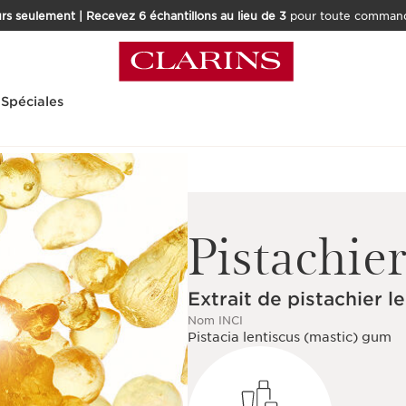
rs seulement | Recevez 6 échantillons au lieu de 3
pour toute command
 Spéciales
Pistachier
Extrait de pistachier l
Nom INCI
Pistacia lentiscus (mastic) gum