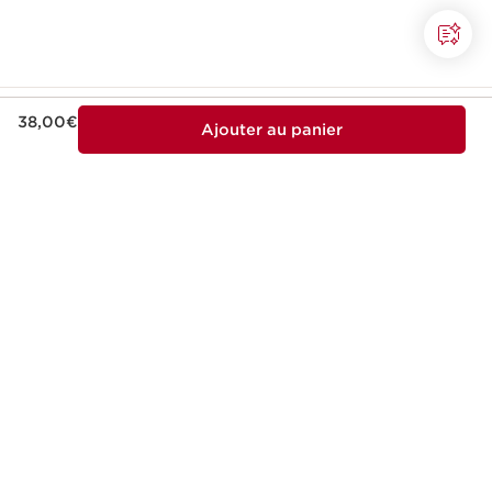
Nouveau prix 38,00€
38,00€
Ajouter au panier
Cette entreprise respecte des normes sociales
et environnementales élevées.
En savoir plus
Gagnez 10 points par
Livraison gratuite dès
euro et échangez-les
70€ d'achat
contre des
récompenses