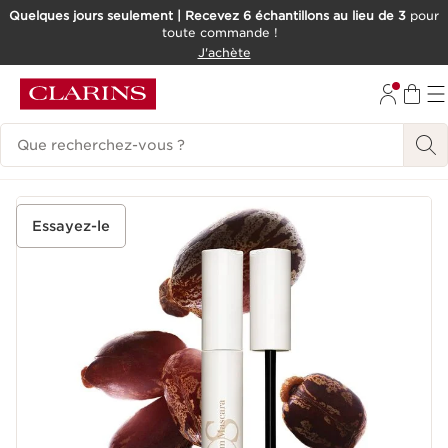
Quelques jours seulement | Recevez 6 échantillons au lieu de 3
pour
toute commande !
ALLER AU CONTENU
J'achète
CONSULTER LE PIED DE PAGE
Historique des recherches
Essayez-le