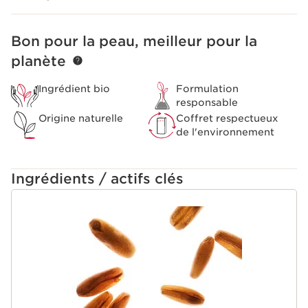
naturellement et un extrait de pistachier lentisque
contribue à les renforcer dès la base. SOS Lashes Serum
Mascara revitalise les cils en seulement 28 jours
Bon pour la peau, meilleur pour la
ALLER AU CONTENU
d’utilisation.
planète
Le plus Clarins
Il s'adapte à la teinte naturelle de vos cils lorsque la
Ingrédient bio
Formulation
texture sèche pour un effet naturel sur cils nus.
responsable
Origine naturelle
Coffret respectueux
de l'environnement
Ingrédients / actifs clés
ALLER AU CONTENU