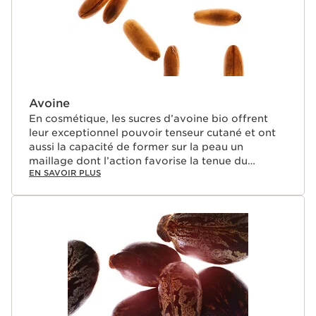
Avoine
En cosmétique, les sucres d’avoine bio offrent
leur exceptionnel pouvoir tenseur cutané et ont
aussi la capacité de former sur la peau un
maillage dont l’action favorise la tenue du
EN SAVOIR PLUS
maquillage. Ils contribuent également à gainer les
cils naturellement.