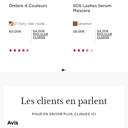
Ombre 4 Couleurs
SOS Lashes Serum
Mascara
01 fairy tale nude
caramel
gradation
Nouveau prix 60,00€
Nouveau prix 38,00€
Prix Club Clarins 54,00€
Prix Club Clarins 34,20€
54,00€
34,20€
60,00€
38,00€
PRIX CLUB
PRIX CLUB
CLARINS
CLARINS
Les clients en parlent
POUR EN SAVOIR PLUS, CLIQUEZ ICI