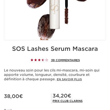
SOS Lashes Serum Mascara
39 COMMENTAIRES
Le nouveau soin pour les cils mi-mascara, mi-soin qui
apporte volume, longueur, densité, courbure et
définition à chaque passage.
EN SAVOIR PLUS
Nouveau prix 38,00€
Prix Club Clarins 34,20€
34,20€
38,00€
PRIX CLUB CLARINS