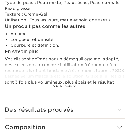
Type de peau :
Peau mixte, Peau sèche, Peau normale,
Peau grasse
Texture :
Crème-Gel
Utilisation :
Tous les jours, matin et soir.
COMMENT ?
Un produit pas comme les autres
Volume.
Longueur et densité.
Courbure et définition.
En savoir plus
Vos cils sont abîmés par un démaquillage mal adapté,
des extensions ou encore l’utilisation fréquente d’un
recourbe cils et ont tendance à être moins fournis ? SOS
Lashes Serum Mascara est la solution. Grâce à lui, les cils
sont 3 fois plus volumineux, plus épais et le résultat
VOIR PLUS
naturel. A la pointe de l’innovation, il est enrichi de
l’incontournable LASH BOOSTING COMPLEX pour
allonger visiblement les cils et les fortifier. Application
après application ils sont visiblement plus longs et plus
Des résultats prouvés
épais. Formule composée de 94% d’ingrédients
d’origine naturelle : l’huile de ricin bio possède un
pouvoir gainant et fortifiant qui magnifie les cils. Un
Composition
extrait de sucres d’avoine bio aide à gainer les cils