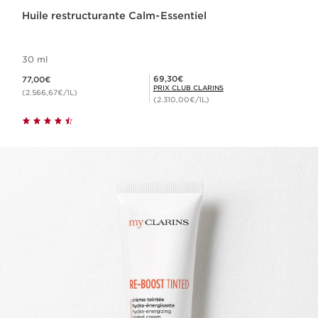
Huile restructurante Calm-Essentiel
30 ml
Nouveau prix 77,00€
Prix Club Clarins 69,30€
69,30€
77,00€
PRIX CLUB CLARINS
(2.566,67€/1L)
(2.310,00€/1L)