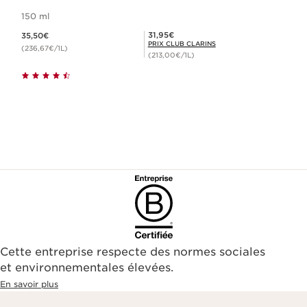
150 ml
Nouveau prix 35,50€
Prix Club Clarins 31,95€
31,95€
35,50€
PRIX CLUB CLARINS
(236,67€/1L)
(213,00€/1L)
Cette entreprise respecte des normes sociales
et environnementales élevées.
En savoir plus