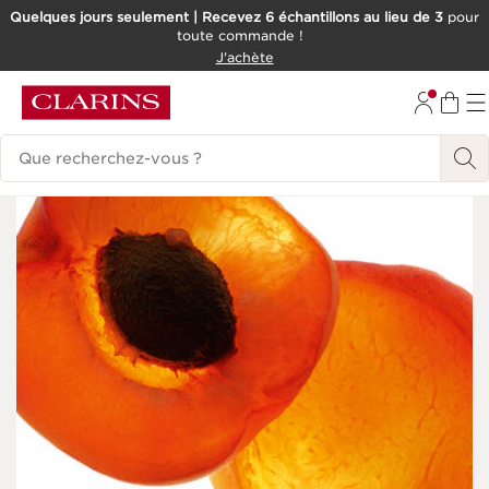
Quelques jours seulement | Recevez 6 échantillons au lieu de 3
pour
toute commande !
ALLER AU CONTENU
J'achète
CONSULTER LE PIED DE PAGE
Historique des recherches