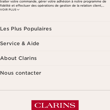
traiter votre commande, gérer votre adhésion à notre programme de
fidélité et effectuer des opérations de gestion de la relation client,
VOIR PLUS
notamment pour vous adresser des offres personnalisées en fonction
de vos précédents achats et intérêts. Pour en savoir plus, veuillez
consulter notre politique de respect de la vie privée.
Les Plus Populaires
Service & Aide
About Clarins
Nous contacter