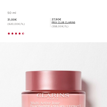
50 ml
Nouveau prix 31,00€
Prix Club Clarins 27,90€
27,90€
31,00€
PRIX CLUB CLARINS
(620,00€/1L)
(558,00€/1L)