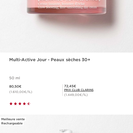
Multi-Active Jour - Peaux sèches 30+
50 ml
Nouveau prix 80,50€
Prix Club Clarins 72,45€
72,45€
80,50€
PRIX CLUB CLARINS
(1.610,00€/1L)
(1.449,00€/1L)
Meilleure vente
Rechargeable