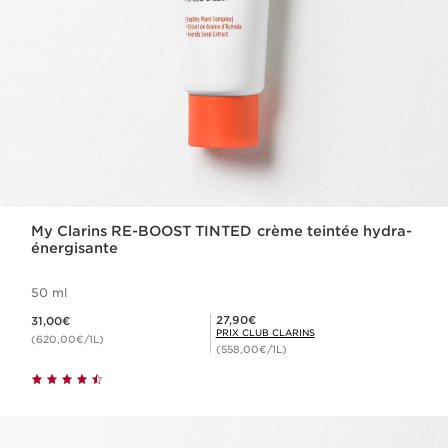
My Clarins RE-BOOST TINTED crème teintée hydra-
énergisante
50 ml
Nouveau prix 31,00€
Prix Club Clarins 27,90€
27,90€
31,00€
PRIX CLUB CLARINS
(620,00€/1L)
(558,00€/1L)