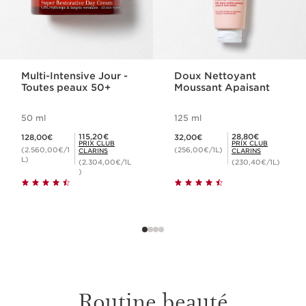
Multi-Intensive Jour -
Doux Nettoyant
Toutes peaux 50+
Moussant Apaisant
50 ml
125 ml
Nouveau prix 128,00€
Nouveau prix 32,00€
Prix Club Clarins 115,20€
Prix Club Clarins 28,80€
115,20€
28,80€
128,00€
32,00€
PRIX CLUB
PRIX CLUB
(2.560,00€/1
(256,00€/1L)
CLARINS
CLARINS
L)
(2.304,00€/1L
(230,40€/1L)
)
Routine beauté