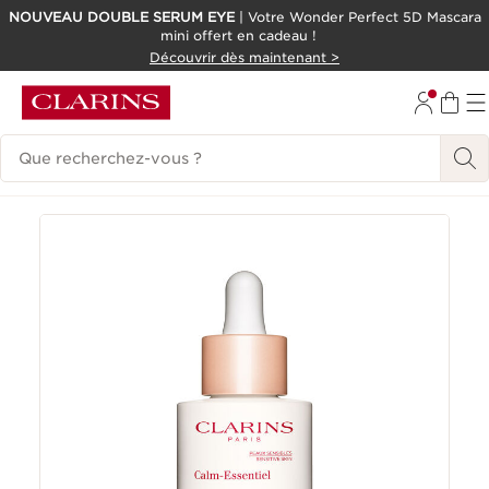
NOUVEAU DOUBLE SERUM EYE
| Votre Wonder Perfect 5D Mascara
mini offert en cadeau !
ALLER AU CONTENU
Découvrir dès maintenant >
CONSULTER LE PIED DE PAGE
Historique des recherches