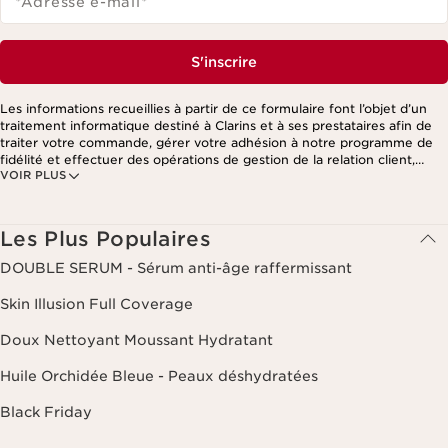
*Adresse e-mail
*
S'inscrire
Les informations recueillies à partir de ce formulaire font l’objet d’un
traitement informatique destiné à Clarins et à ses prestataires afin de
traiter votre commande, gérer votre adhésion à notre programme de
fidélité et effectuer des opérations de gestion de la relation client,
VOIR PLUS
notamment pour vous adresser des offres personnalisées en fonction
de vos précédents achats et intérêts. Pour en savoir plus, veuillez
consulter notre politique de respect de la vie privée.
Les Plus Populaires
DOUBLE SERUM - Sérum anti-âge raffermissant
Skin Illusion Full Coverage
Doux Nettoyant Moussant Hydratant
Huile Orchidée Bleue - Peaux déshydratées
Black Friday