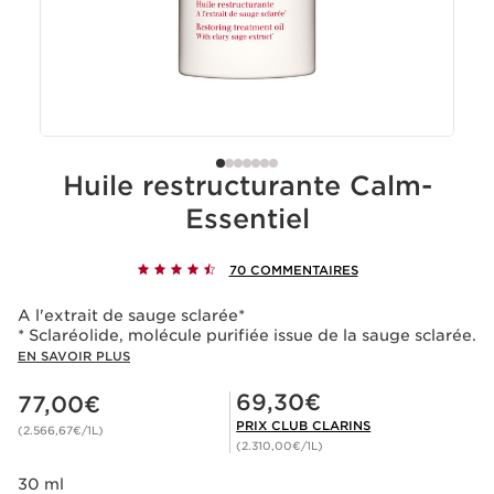
Huile restructurante Calm-
Essentiel
70 COMMENTAIRES
A l'extrait de sauge sclarée*
* Sclaréolide, molécule purifiée issue de la sauge sclarée.
EN SAVOIR PLUS
Nouveau prix 77,00€
Prix Club Clarins 69,30€
69,30€
77,00€
PRIX CLUB CLARINS
(2.566,67€/1L)
(2.310,00€/1L)
30 ml