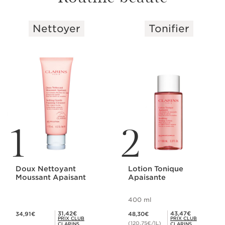
Nettoyer
Tonifier
ALLER AU CONTENU
1
2
Doux Nettoyant
Lotion Tonique
Moussant Apaisant
Apaisante
400 ml
Nouveau prix 34,91€
Nouveau prix 48,30€
Prix Club Clarins 31,42€
Prix Club Clarins 43,47€
31,42€
43,47€
34,91€
48,30€
PRIX CLUB
PRIX CLUB
(120,75€/1L)
CLARINS
CLARINS