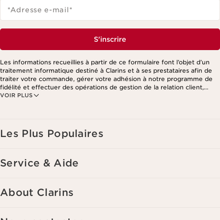
*Adresse e-mail
*
S'inscrire
Les informations recueillies à partir de ce formulaire font l’objet d’un
traitement informatique destiné à Clarins et à ses prestataires afin de
traiter votre commande, gérer votre adhésion à notre programme de
fidélité et effectuer des opérations de gestion de la relation client,
VOIR PLUS
notamment pour vous adresser des offres personnalisées en fonction
de vos précédents achats et intérêts. Pour en savoir plus, veuillez
consulter notre politique de respect de la vie privée.
Les Plus Populaires
Service & Aide
About Clarins