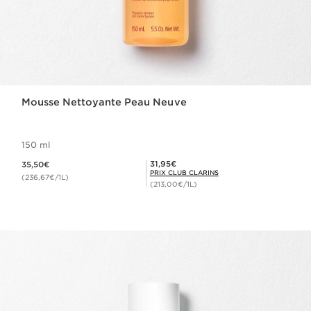
Mousse Nettoyante Peau Neuve
150 ml
Nouveau prix 35,50€
Prix Club Clarins 31,95€
31,95€
35,50€
PRIX CLUB CLARINS
(236,67€/1L)
(213,00€/1L)