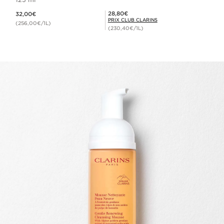
Nouveau prix 32,00€
Prix Club Clarins 28,80€
28,80€
32,00€
PRIX CLUB CLARINS
(256,00€/1L)
(230,40€/1L)