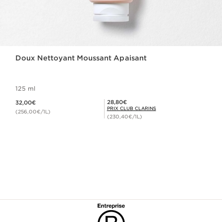
Doux Nettoyant Moussant Apaisant
125 ml
Nouveau prix 32,00€
Prix Club Clarins 28,80€
28,80€
32,00€
PRIX CLUB CLARINS
(256,00€/1L)
(230,40€/1L)