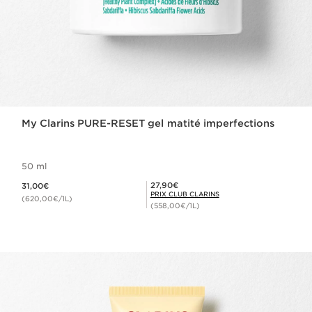
My Clarins PURE-RESET gel matité imperfections
50 ml
Nouveau prix 31,00€
Prix Club Clarins 27,90€
27,90€
31,00€
PRIX CLUB CLARINS
(620,00€/1L)
(558,00€/1L)