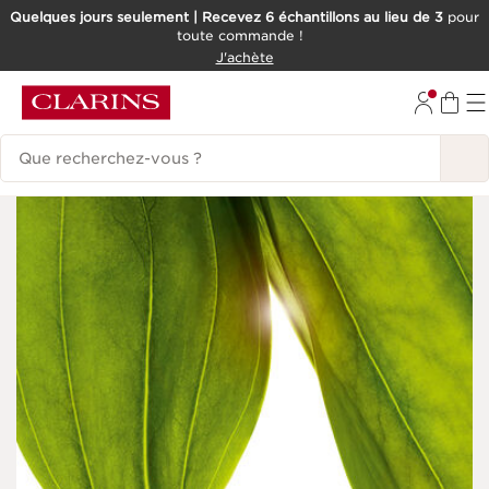
Quelques jours seulement | Recevez 6 échantillons au lieu de 3
pour
toute commande !
ALLER AU CONTENU
J'achète
CONSULTER LE PIED DE PAGE
Historique des recherches