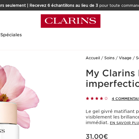
rs seulement | Recevez 6 échantillons au lieu de 3
pour toute command
 Spéciales
Accueil
Soins
Visage
S
My Clarins
imperfecti
4 COMMENTAI
Le gel givré matifiant 
visiblement les brillanc
immédiat.
EN SAVOIR PL
Nouveau prix 31,00€
31,00€