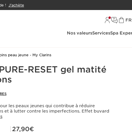
e !
J'achète
L
FR
Nos valeurs
Services
Spa Exper
oins peau jeune - My Clarins
 PURE-RESET gel matité
ons
RES
pour les peaux jeunes qui contribue à réduire
es et à lutter contre les imperfections. Effet buvard
US
Prix Club Clarins 27,90€
27,90€