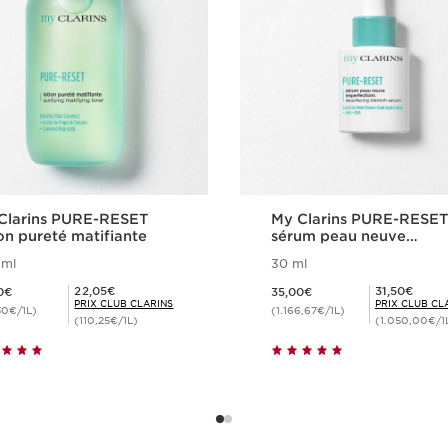
Clarins PURE-RESET
My Clarins PURE-RESE
on pureté matifiante
sérum peau neuve
imperfections
 ml
30 ml
4,50€
Nouveau prix 35,00€
Prix Club Clarins 22,05€
Prix Club Clarins 31,50€
22,05€
31,50€
0€
35,00€
PRIX CLUB CLARINS
PRIX CLUB CL
50€/1L)
(1.166,67€/1L)
(110,25€/1L)
(1.050,00€/1
Achat rapide
Achat rapide