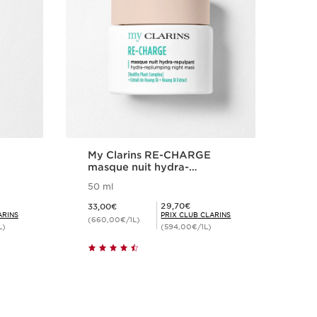
T
My Clarins RE-CHARGE
My
masque nuit hydra-
cr
repulpant
50 ml
50 
Nouveau prix 33,00€
Nouveau prix
Prix Club Clarins 29,70€
29,70€
33,00€
31,
ARINS
PRIX CLUB CLARINS
(660,00€/1L)
(62
L)
(594,00€/1L)
Achat rapide