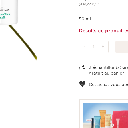
(620,00€/1L)
50 ml
Désolé, ce produit e
-
1
+
Voir le panier
3 échantillon(s) g
gratuit au panier
Cet achat vous pe