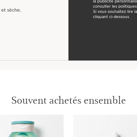
la publicité personnali
consulter les politique
 et sèche.
Si vous souhaitez lire 
cliquant ci-dessous.
Souvent achetés ensemble