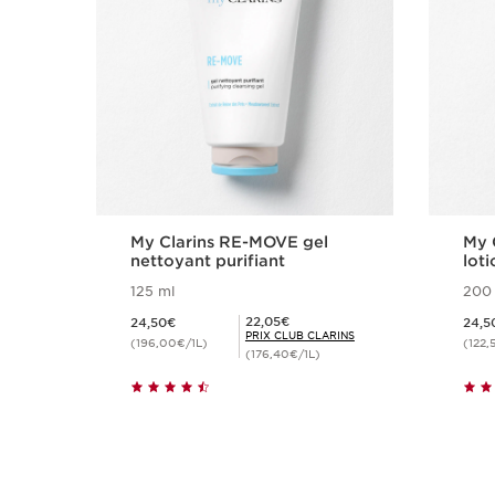
My Clarins RE-MOVE gel
My 
nettoyant purifiant
loti
125 ml
200
Nouveau prix 24,50€
Nouveau prix 2
Prix Club Clarins 22,05€
22,05€
24,50€
24,5
PRIX CLUB CLARINS
(196,00€/1L)
(122,
(176,40€/1L)
Achat rapide