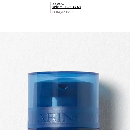
Prix Club Clarins 55,80€
55,80€
PRIX CLUB CLARINS
(1.116,00€/1L)
Achat rapide