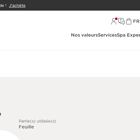
e !
J'achète
L
FR
Nos valeurs
Services
Spa Exper
o
Partie(s) utilisée(s)
Feuille