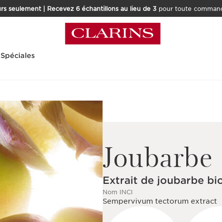
rs seulement | Recevez 6 échantillons au lieu de 3
pour toute command
 Spéciales
Joubarbe
Extrait de joubarbe bi
Nom INCI
Sempervivum tectorum extract