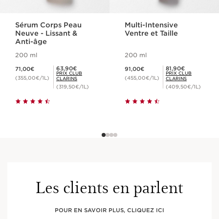
Sérum Corps Peau
Multi-Intensive
Neuve - Lissant &
Ventre et Taille
Anti-âge
200 ml
200 ml
Nouveau prix 71,00€
Nouveau prix 91,00€
Prix Club Clarins 63,90€
Prix Club Clarins 81,90€
63,90€
81,90€
71,00€
91,00€
PRIX CLUB
PRIX CLUB
(355,00€/1L)
(455,00€/1L)
CLARINS
CLARINS
(319,50€/1L)
(409,50€/1L)
Les clients en parlent
POUR EN SAVOIR PLUS, CLIQUEZ ICI