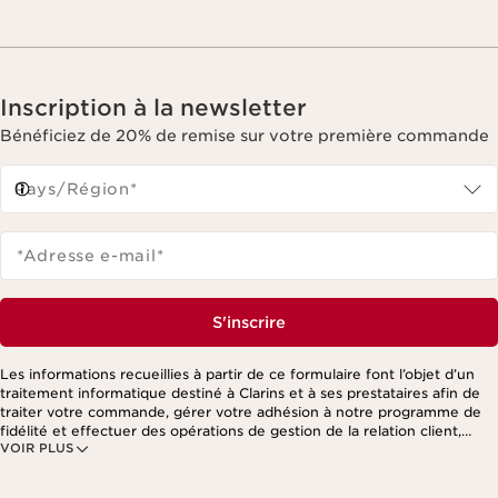
Inscription à la newsletter
Bénéficiez de 20% de remise sur votre première commande
Pays/Région*
*Adresse e-mail
*
S'inscrire
Les informations recueillies à partir de ce formulaire font l’objet d’un
traitement informatique destiné à Clarins et à ses prestataires afin de
traiter votre commande, gérer votre adhésion à notre programme de
fidélité et effectuer des opérations de gestion de la relation client,
VOIR PLUS
notamment pour vous adresser des offres personnalisées en fonction
de vos précédents achats et intérêts. Pour en savoir plus, veuillez
consulter notre politique de respect de la vie privée.