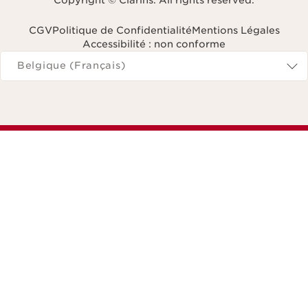
CGV
Politique de Confidentialité
Mentions Légales
Accessibilité : non conforme
Naviguer vers
Belgique (Français)