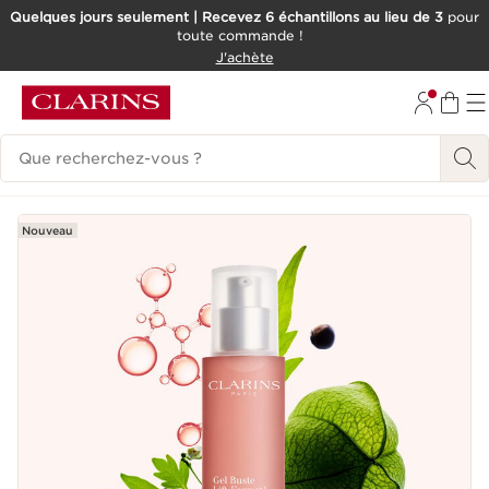
Quelques jours seulement | Recevez 6 échantillons au lieu de 3
pour
toute commande !
ALLER AU CONTENU
J'achète
CONSULTER LE PIED DE PAGE
Historique des recherches
Nouveau