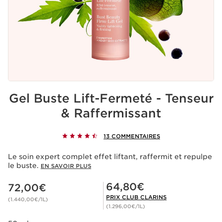
Gel Buste Lift-Fermeté - Tenseur
& Raffermissant
13 COMMENTAIRES
Le soin expert complet effet liftant, raffermit et repulpe
le buste.
EN SAVOIR PLUS
Nouveau prix 72,00€
Prix Club Clarins 64,80€
64,80€
72,00€
PRIX CLUB CLARINS
(1.440,00€/1L)
(1.296,00€/1L)