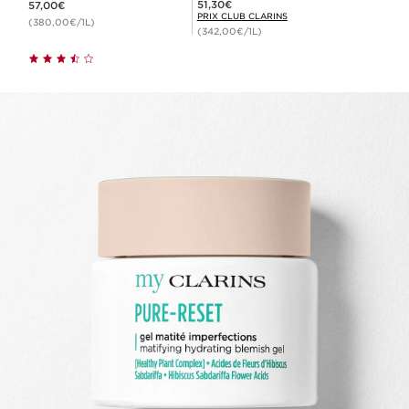
Prix Club Clarins 51,30€
51,30€
57,00€
PRIX CLUB CLARINS
(380,00€/1L)
(342,00€/1L)