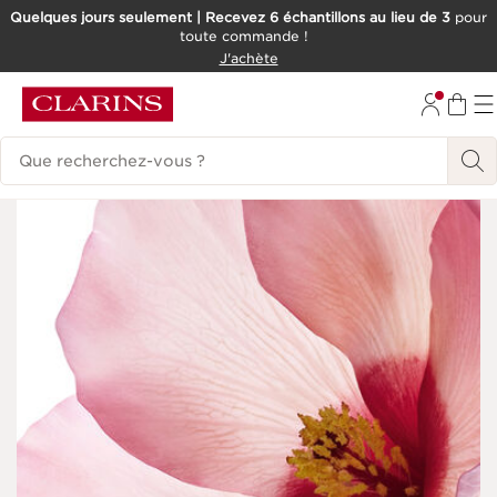
Quelques jours seulement | Recevez 6 échantillons au lieu de 3
pour
toute commande !
ALLER AU CONTENU
J'achète
CONSULTER LE PIED DE PAGE
Historique des recherches