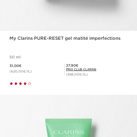
My Clarins PURE-RESET gel matité imperfections
50 ml
Nouveau prix 31,00€
Prix Club Clarins 27,90€
27,90€
31,00€
PRIX CLUB CLARINS
(620,00€/1L)
(558,00€/1L)