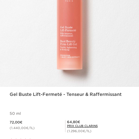
Gel Buste Lift-Fermeté - Tenseur & Raffermissant
50 ml
Nouveau prix 72,00€
Prix Club Clarins 64,80€
64,80€
72,00€
PRIX CLUB CLARINS
(1.440,00€/1L)
(1.296,00€/1L)