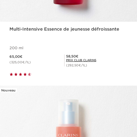
Multi-Intensive Essence de jeunesse défroissante
200 ml
Nouveau prix 65,00€
Prix Club Clarins 58,50€
58,50€
65,00€
PRIX CLUB CLARINS
(325,00€/1L)
(292,50€/1L)
Nouveau