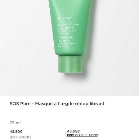
SOS Pure - Masque à l’argile rééquilibrant
75 ml
Nouveau prix 48,50€
Prix Club Clarins 43,65€
43,65€
48,50€
PRIX CLUB CLARINS
(646,67€/1L)