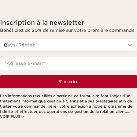
Inscription à la newsletter
Bénéficiez de 20% de remise sur votre première commande
Pays/Région*
*Adresse e-mail
*
S'inscrire
Les informations recueillies à partir de ce formulaire font l’objet d’un
traitement informatique destiné à Clarins et à ses prestataires afin de
traiter votre commande, gérer votre adhésion à notre programme de
fidélité et effectuer des opérations de gestion de la relation client,
VOIR PLUS
notamment pour vous adresser des offres personnalisées en fonction
de vos précédents achats et intérêts. Pour en savoir plus, veuillez
consulter notre politique de respect de la vie privée.