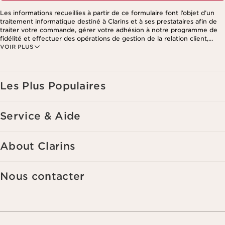
Les informations recueillies à partir de ce formulaire font l’objet d’un
traitement informatique destiné à Clarins et à ses prestataires afin de
traiter votre commande, gérer votre adhésion à notre programme de
fidélité et effectuer des opérations de gestion de la relation client,
VOIR PLUS
notamment pour vous adresser des offres personnalisées en fonction
de vos précédents achats et intérêts. Pour en savoir plus, veuillez
consulter notre politique de respect de la vie privée.
Les Plus Populaires
Service & Aide
About Clarins
Nous contacter