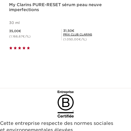
My Clarins PURE-RESET sérum peau neuve
imperfections
30 ml
Nouveau prix 35,00€
Prix Club Clarins 31,50€
31,50€
35,00€
PRIX CLUB CLARINS
(1.166,67€/1L)
(1.050,00€/1L)
Cette entreprise respecte des normes sociales
et environnementales élevées.