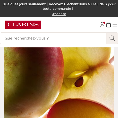
Quelques jours seulement | Recevez 6 échantillons au lieu de 3
pour
toute commande !
ALLER AU CONTENU
J'achète
CONSULTER LE PIED DE PAGE
Historique des recherches