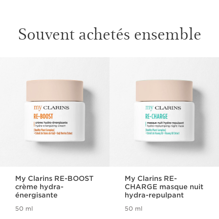
Souvent achetés ensemble
ALLER AU CONTENU
My Clarins RE-BOOST
My Clarins RE-
crème hydra-
CHARGE masque nuit
énergisante
hydra-repulpant
50 ml
50 ml
Nouveau prix 31,00€
Nouveau prix 33,00€