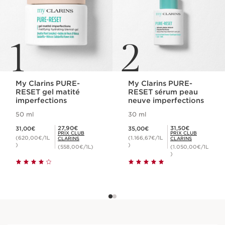
1
2
My Clarins PURE-
My Clarins PURE-
RESET gel matité
RESET sérum peau
imperfections
neuve imperfections
50 ml
30 ml
Nouveau prix 31,00€
Nouveau prix 35,00€
Prix Club Clarins 27,90€
Prix Club Clarins 31,50€
27,90€
31,50€
31,00€
35,00€
PRIX CLUB
PRIX CLUB
(620,00€/1L
(1.166,67€/1L
CLARINS
CLARINS
)
)
(558,00€/1L)
(1.050,00€/1L
)