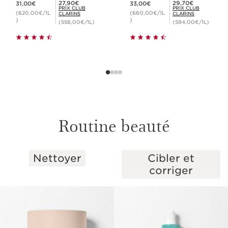
Prix Club Clarins 27,90€
Prix Club Clarins 29,70€
27,90€
29,70€
31,00€
33,00€
PRIX CLUB
PRIX CLUB
(620,00€/1L
(660,00€/1L
CLARINS
CLARINS
)
)
(558,00€/1L)
(594,00€/1L)
Routine beauté
Nettoyer
Cibler et
ALLER AU CONTENU
corriger