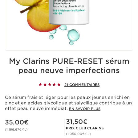
My Clarins PURE-RESET sérum
peau neuve imperfections
21 COMMENTAIRES
Ce sérum frais et léger pour les peaux jeunes enrichi en
zinc et en acides glycolique et salycilique contribue à un
effet peau neuve immédiat.
EN SAVOIR PLUS
Nouveau prix 35,00€
Prix Club Clarins 31,50€
31,50€
35,00€
PRIX CLUB CLARINS
(1.166,67€/1L)
(1.050,00€/1L)