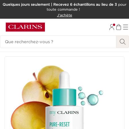
Quelques jours seulement | Recevez 6 échantillons au lieu de 3
pour
toute commande !
ALLER AU CONTENU
J'achète
CONSULTER LE PIED DE PAGE
Historique des recherches