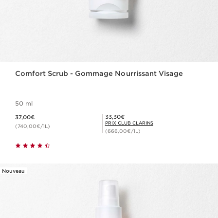
Comfort Scrub - Gommage Nourrissant Visage
50 ml
Nouveau prix 37,00€
Prix Club Clarins 33,30€
33,30€
37,00€
PRIX CLUB CLARINS
(740,00€/1L)
(666,00€/1L)
Nouveau