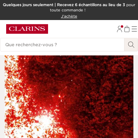
Quelques jours seulement | Recevez 6 échantillons au lieu de 3
pour
toute commande !
ALLER AU CONTENU
J'achète
CONSULTER LE PIED DE PAGE
Historique des recherches