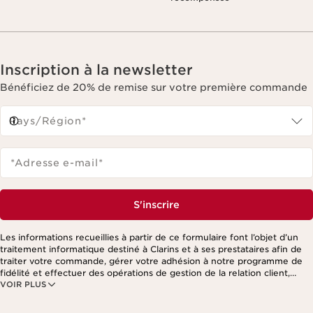
Inscription à la newsletter
Bénéficiez de 20% de remise sur votre première commande
Pays/Région*
*Adresse e-mail
*
S'inscrire
Les informations recueillies à partir de ce formulaire font l’objet d’un
traitement informatique destiné à Clarins et à ses prestataires afin de
traiter votre commande, gérer votre adhésion à notre programme de
fidélité et effectuer des opérations de gestion de la relation client,
VOIR PLUS
notamment pour vous adresser des offres personnalisées en fonction
de vos précédents achats et intérêts. Pour en savoir plus, veuillez
consulter notre politique de respect de la vie privée.