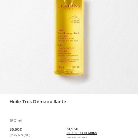
Huile Très Démaquillante
150 ml
Nouveau prix 35,50€
Prix Club Clarins 31,95€
31,95€
35,50€
PRIX CLUB CLARINS
(236,67€/1L)