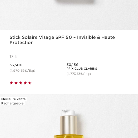
Stick Solaire Visage SPF 50 – Invisible & Haute
Protection
17 g
Nouveau prix 33,50€
Prix Club Clarins 30,15€
30,15€
33,50€
PRIX CLUB CLARINS
(1.970,59€/1kg)
(1.773,53€/1kg)
Meilleure vente
Rechargeable