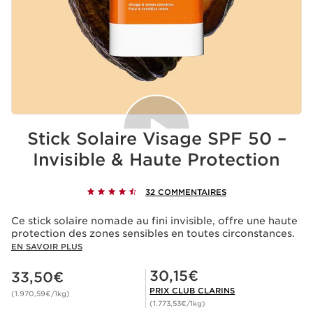
Stick Solaire Visage SPF 50 –
Invisible & Haute Protection
Acceptation des cookies
32 COMMENTAIRES
La lecture de cette vidéo entraîne le dépôt de cookies
de la part de Youtube, ayant pour finalité le
Ce stick solaire nomade au fini invisible, offre une haute
fonctionnement du service ainsi que la publicité
protection des zones sensibles en toutes circonstances.
personnalisée. Pour en savoir plus, nous vous invitons à
consulter les politiques de confidentialité de
Youtube
et
EN SAVOIR PLUS
de
Clarins
.
Nouveau prix 33,50€
Prix Club Clarins 30,15€
Si vous souhaitez lire la vidéo, vous devez donner votre
30,15€
33,50€
accord en cliquant ci-dessous.
Lire la video
PRIX CLUB CLARINS
(1.970,59€/1kg)
(1.773,53€/1kg)