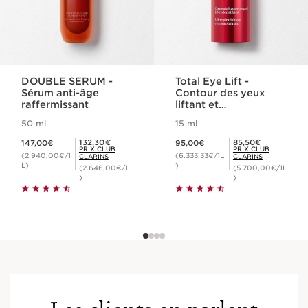
DOUBLE SERUM -
Total Eye Lift -
Sérum anti-âge
Contour des yeux
raffermissant
liftant et
raffermissant
50 ml
15 ml
Nouveau prix 147,00€
Nouveau prix 95,00€
Prix Club Clarins 132,30€
Prix Club Clarins 85,50€
132,30€
85,50€
147,00€
95,00€
PRIX CLUB
PRIX CLUB
(2.940,00€/1
(6.333,33€/1L
CLARINS
CLARINS
L)
)
(2.646,00€/1L
(5.700,00€/1L
)
)