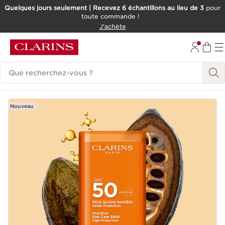
Quelques jours seulement | Recevez 6 échantillons au lieu de 3
pour
toute commande !
ALLER AU CONTENU
J'achète
CONSULTER LE PIED DE PAGE
Historique des recherches
Nouveau