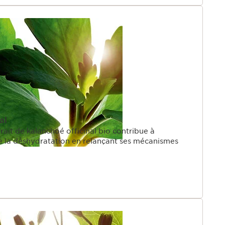
nal
rait de kalanchoé officinal bio contribue à
e la déshydratation en relançant ses mécanismes