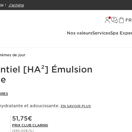
e !
J'achète
L
FR
Nos valeurs
Services
Spa Exper
rèmes de jour
ntiel [HA²] Émulsion
te
IRES
 hydratante et adoucissante.
EN SAVOIR PLUS
Prix Club Clarins 51,75€
51,75€
PRIX CLUB CLARINS
(690,00€/1L)