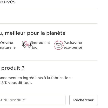
rouvés
éculaires à l’extrait de kalanchoé officinal bio.
60 secondes*.* Test consommateurs, Émulsion
es, après 60 secondes.
, meilleur pour la planète
Origine
Ingrédient
Packaging
naturelle
bio
eco-pensé
 produit ?
onnement en ingrédients à la fabrication -
S.T.
vous dit tout.
ot du produit
*
Rechercher