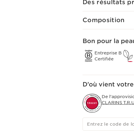
Des résultats p
de bas et haut poids mol
Le plus Clarins
Une peau repulpée en 
Composition
désaltérante, 101 femm
Bon pour la peau
Entreprise B
Certifiée
D’où vient votre
De l'approvisi
CLARINS T.R.U.
Entrez le code de l