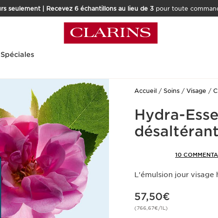
rs seulement | Recevez 6 échantillons au lieu de 3
pour toute command
 Spéciales
Accueil
Soins
Visage
C
Hydra-Esse
désaltéran
10 COMMENTA
L'émulsion jour visage
Nouveau prix 57,50€
57,50€
(766,67€/1L)