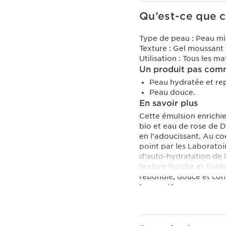
Qu’est-ce que c
Type de peau :
Peau mi
Texture :
Gel moussant
Utilisation :
Tous les ma
Un produit pas comm
Peau hydratée et re
Peau douce.
En savoir plus
Cette émulsion enrichie
bio et eau de rose de 
en l'adoucissant. Au c
point par les Laboratoi
d’auto-hydratation de l
texture fraîche et fluid
rebondie, douce et con
Innovation
Hyaluronic Power Com
Pour une triple action 
associent pour la premi