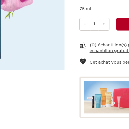
75 ml
-
1
+
Voir le panier
{0} échantillon(s)
échantillon gratuit
Cet achat vous pe