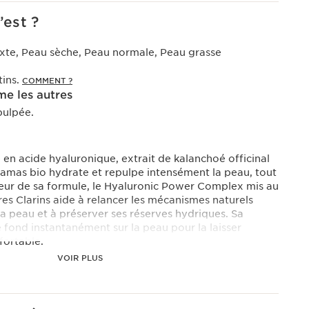
’est ?
xte, Peau sèche, Peau normale, Peau grasse
tins.
COMMENT ?
e les autres
pulpée.
 en acide hyaluronique, extrait de kalanchoé officinal
Damas bio hydrate et repulpe intensément la peau, tout
oeur de sa formule, le Hyaluronic Power Complex mis au
res Clarins aide à relancer les mécanismes naturels
a peau et à préserver ses réserves hydriques. Sa
e fond instantanément sur la peau pour la laisser
fortable.
VOIR PLUS
plex
hydratante et repulpante, les Laboratoires Clarins
ère fois un duo exclusif d’acides hyaluroniques [HA2]