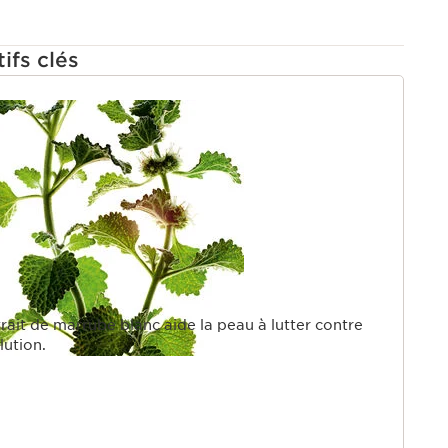
ifs clés
U
rait de marrube blanc aide la peau à lutter contre
lution.