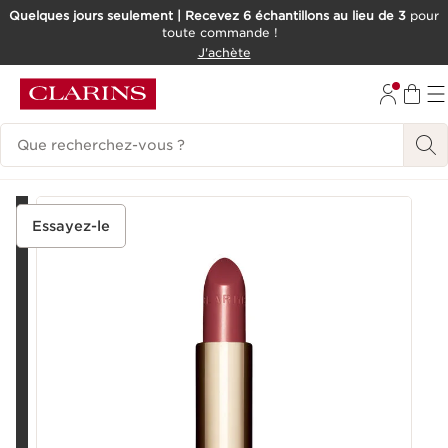
Quelques jours seulement | Recevez 6 échantillons au lieu de 3
pour
toute commande !
ALLER AU CONTENU
J'achète
CONSULTER LE PIED DE PAGE
Historique des recherches
Essayez-le