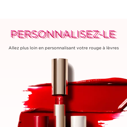
la couleur, le fini et l'écrin choisis. Clipsez et déclipsez à
volonté, c'est facile et ludique.
PERSONNALISEZ-LE
PERSONNALISEZ-LE
PERSONNALISEZ-LE
Allez plus loin en personnalisant votre rouge à lèvres