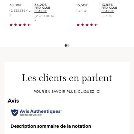
Nouveau prix 38,00€
Nouveau prix 15,50€
Prix Club Clarins 34,20€
Prix Club Clarins 13,95€
34,20€
13,95€
38,00€
15,50€
PRIX CLUB
PRIX CLUB
(2.533,33€/1L
1 unité
CLARINS
CLARINS
)
(2.280,00€/1L
1 unité
)
Les clients en parlent
POUR EN SAVOIR PLUS, CLIQUEZ ICI