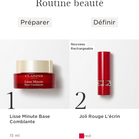
Routine beauté
Préparer
Définir
ALLER AU CONTENU
Nouveau
Rechargeable
1
2
Lisse Minute Base
Joli Rouge L'écrin
Comblante
15 ml
red