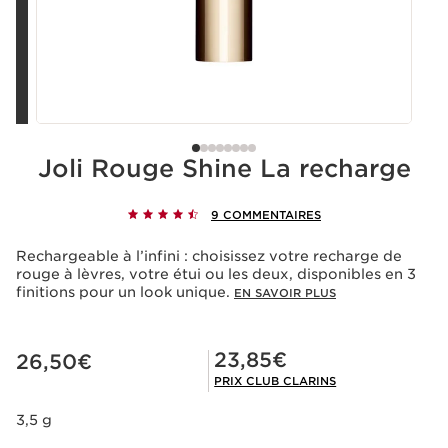
Joli Rouge Shine La recharge
9 COMMENTAIRES
Rechargeable à l’infini : choisissez votre recharge de
rouge à lèvres, votre étui ou les deux, disponibles en 3
finitions pour un look unique.
EN SAVOIR PLUS
Nouveau prix 26,50€
Prix Club Clarins 23,85€
23,85€
26,50€
PRIX CLUB CLARINS
3,5 g