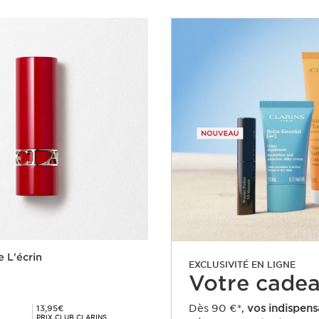
e L'écrin
EXCLUSIVITÉ EN LIGNE
Votre cadeau
Prix Club Clarins 13,95€
Dès 90 €*,
vos indispens
13,95€
PRIX CLUB CLARINS