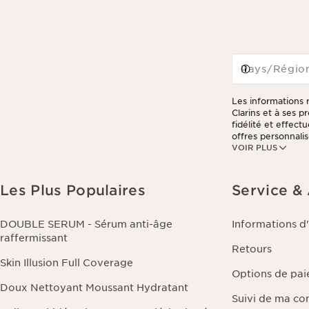
Pays/Régio
Les informations r
Clarins et à ses 
fidélité et effec
offres personnalis
VOIR PLUS
consulter notre po
Les Plus Populaires
Service &
DOUBLE SERUM - Sérum anti-âge
Informations d
raffermissant
Retours
Skin Illusion Full Coverage
Options de pa
Doux Nettoyant Moussant Hydratant
Suivi de ma c