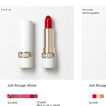
Try it on
Nouveau
Rechargeable
Joli Rouge Shine
Joli Roug
Nouveau prix 42,00€
Nouveau prix 15,50€
Prix Club Clarins 37,80€
37,80€
42,00€
15,50€
PRIX CLUB CLARINS