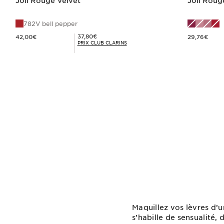
Joli Rouge Velvet
Joli Roug
782V bell pepper
Nouveau prix 42,00€
Nouveau prix 29,76€
Prix Club Clarins 37,80€
37,80€
42,00€
29,76€
PRIX CLUB CLARINS
Achat rapide
Maquillez vos lèvres d’
s’habille de sensualité, 