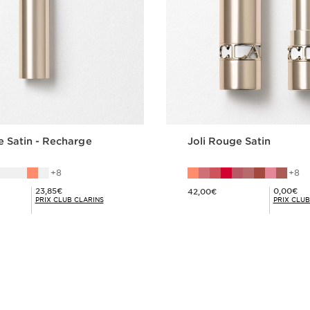
e Satin - Recharge
Joli Rouge Satin
8
8
Nouveau prix 42,00€
Prix Club Clarins 23,85€
Prix Club Clarins 0,00€
23,85€
0,00€
42,00€
PRIX CLUB CLARINS
PRIX CLUB
Achat rapide
Achat rapi