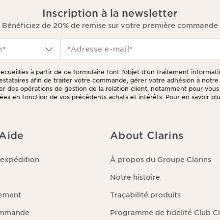
Inscription à la newsletter
Bénéficiez de 20% de remise sur votre première commande
n*
*Adresse e-mail
*
ecueillies à partir de ce formulaire font l’objet d’un traitement informat
prestataires afin de traiter votre commande, gérer votre adhésion à not
tuer des opérations de gestion de la relation client, notamment pour vou
ées en fonction de vos précédents achats et intérêts. Pour en savoir plus
litique de respect de la vie privée.
 Aide
About Clarins
'expédition
À propos du Groupe Clarins
Notre histoire
iement
Traçabilité produits
ommande
Programme de fidelité Club Cl