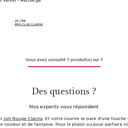
e Velvet - Recharge
Prix Club Clarins 26,78€
26,78€
PRIX CLUB CLARINS
Achat rapide
Vous avez consulté 7 produit(s) sur 7
Des questions ?
Nos experts vous répondent
un
Joli Rouge Clarins
. Et votre sourire se pare d’une touch
de couleur et de fantaisie. Pour le plaisir ou pour parfaire 