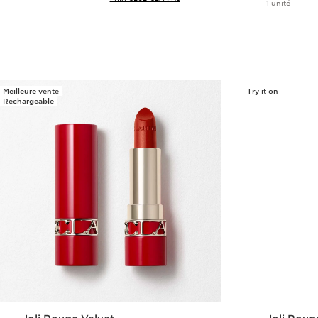
1 unité
Achat rapide
Meilleure vente
Try it on
Rechargeable