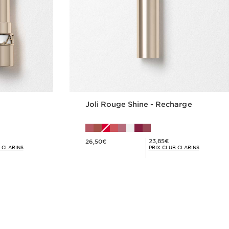
Joli Rouge Shine - Recharge
Nouveau prix 26,50€
Prix Club Clarins 23,85€
23,85€
26,50€
 CLARINS
PRIX CLUB CLARINS
de
Achat rapide