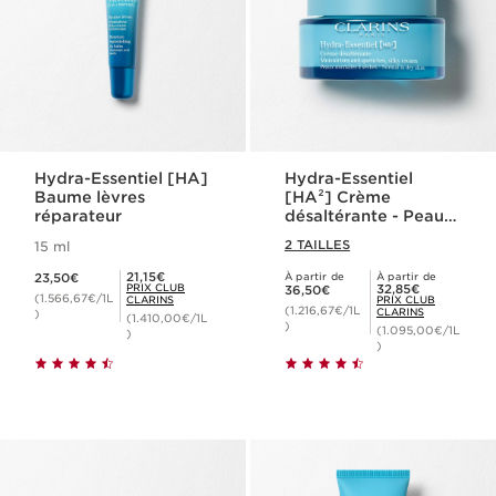
Hydra-Essentiel [HA]
Hydra-Essentiel
Baume lèvres
[HA²] Crème
réparateur
désaltérante - Peaux
normales à sèches
2 TAILLES
15 ml
Nouveau prix 23,50€
Prix Club Clarins 21,15€
21,15€
23,50€
À partir de
À partir de
Nouveau prix 36,50€
Prix Club Clarins 32,85€
PRIX CLUB
32,85€
36,50€
(1.566,67€/1L
CLARINS
PRIX CLUB
(1.216,67€/1L
CLARINS
)
(1.410,00€/1L
)
(1.095,00€/1L
)
)