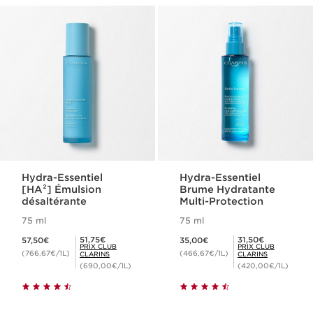
Hydra-Essentiel
Hydra-Essentiel
[HA²] Émulsion
Brume Hydratante
désaltérante
Multi-Protection
75 ml
75 ml
Nouveau prix 57,50€
Nouveau prix 35,00€
Prix Club Clarins 51,75€
Prix Club Clarins 31,50€
51,75€
31,50€
57,50€
35,00€
PRIX CLUB
PRIX CLUB
(766,67€/1L)
(466,67€/1L)
CLARINS
CLARINS
(690,00€/1L)
(420,00€/1L)