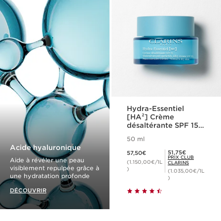
Hydra-Essentiel
[HA²] Crème
désaltérante SPF 15 -
Peaux normales à
50 ml
sèches
Acide hyaluronique
Nouveau prix 57,50€
Prix Club Clarins 51,75€
51,75€
57,50€
PRIX CLUB
Aide à révéler une peau
(1.150,00€/1L
CLARINS
visiblement repulpée grâce à
)
(1.035,00€/1L
une hydratation profonde
)
DÉCOUVRIR