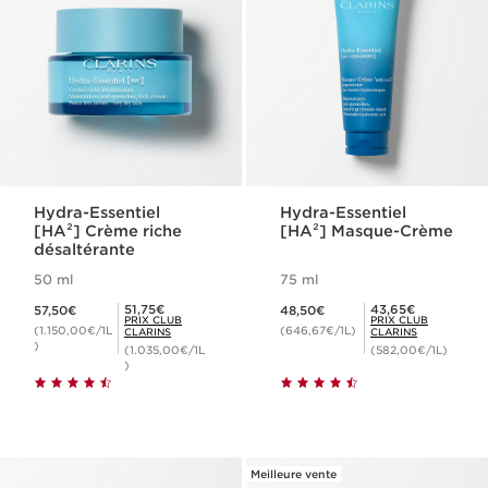
Hydra-Essentiel
Hydra-Essentiel
[HA²] Crème riche
[HA²] Masque-Crème
désaltérante
50 ml
75 ml
Nouveau prix 57,50€
Nouveau prix 48,50€
Prix Club Clarins 51,75€
Prix Club Clarins 43,65€
51,75€
43,65€
57,50€
48,50€
PRIX CLUB
PRIX CLUB
(1.150,00€/1L
(646,67€/1L)
CLARINS
CLARINS
)
(1.035,00€/1L
(582,00€/1L)
)
Meilleure vente