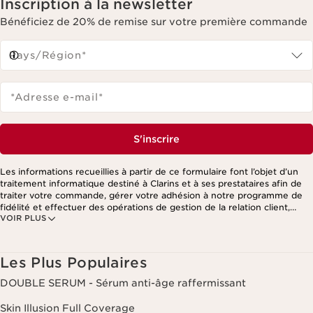
Inscription à la newsletter
Bénéficiez de 20% de remise sur votre première commande
Pays/Région*
*Adresse e-mail
*
S'inscrire
Les informations recueillies à partir de ce formulaire font l’objet d’un
traitement informatique destiné à Clarins et à ses prestataires afin de
traiter votre commande, gérer votre adhésion à notre programme de
fidélité et effectuer des opérations de gestion de la relation client,
VOIR PLUS
notamment pour vous adresser des offres personnalisées en fonction
de vos précédents achats et intérêts. Pour en savoir plus, veuillez
consulter notre politique de respect de la vie privée.
Les Plus Populaires
DOUBLE SERUM - Sérum anti-âge raffermissant
Skin Illusion Full Coverage