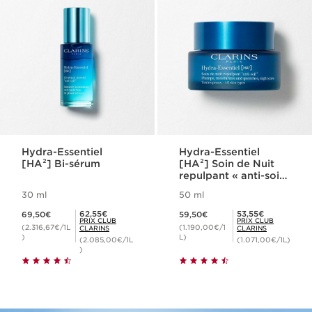
Hydra-Essentiel
Hydra-Essentiel
[HA²] Bi-sérum
[HA²] Soin de Nuit
repulpant « anti-soif
» - Toutes peaux
30 ml
50 ml
Nouveau prix 69,50€
Nouveau prix 59,50€
Prix Club Clarins 62,55€
Prix Club Clarins 53,55€
62,55€
53,55€
69,50€
59,50€
PRIX CLUB
PRIX CLUB
(2.316,67€/1L
(1.190,00€/1
CLARINS
CLARINS
)
L)
(2.085,00€/1L
(1.071,00€/1L)
)