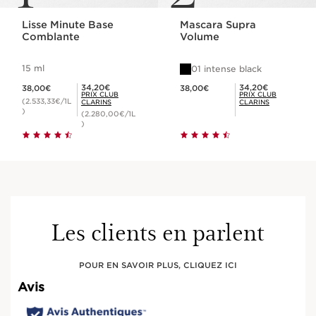
Lisse Minute Base
Mascara Supra
Comblante
Volume
15 ml
01 intense black
Nouveau prix 38,00€
Nouveau prix 38,00€
Prix Club Clarins 34,20€
Prix Club Clarins 34,20€
34,20€
34,20€
38,00€
38,00€
PRIX CLUB
PRIX CLUB
(2.533,33€/1L
CLARINS
CLARINS
)
(2.280,00€/1L
)
Les clients en parlent
POUR EN SAVOIR PLUS, CLIQUEZ ICI