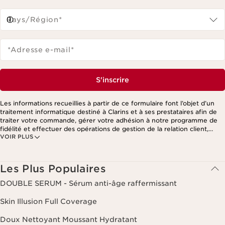
Pays/Région*
*Adresse e-mail
*
S'inscrire
Les informations recueillies à partir de ce formulaire font l’objet d’un
traitement informatique destiné à Clarins et à ses prestataires afin de
traiter votre commande, gérer votre adhésion à notre programme de
fidélité et effectuer des opérations de gestion de la relation client,
VOIR PLUS
notamment pour vous adresser des offres personnalisées en fonction
de vos précédents achats et intérêts. Pour en savoir plus, veuillez
consulter notre politique de respect de la vie privée.
Les Plus Populaires
DOUBLE SERUM - Sérum anti-âge raffermissant
Skin Illusion Full Coverage
Doux Nettoyant Moussant Hydratant