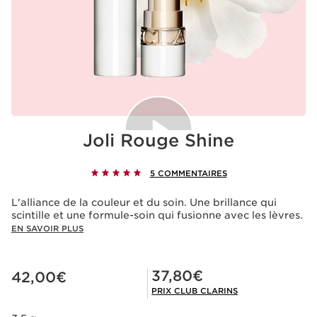
Joli Rouge Shine
5 COMMENTAIRES
Acceptation des cookies
La lecture de cette vidéo entraîne le dépôt de cookies
L'alliance de la couleur et du soin. Une brillance qui
de la part de Youtube, ayant pour finalité le
scintille et une formule-soin qui fusionne avec les lèvres.
fonctionnement du service ainsi que la publicité
EN SAVOIR PLUS
personnalisée. Pour en savoir plus, nous vous invitons à
consulter les politiques de confidentialité de
Youtube
et
de
Clarins
.
Nouveau prix 42,00€
Prix Club Clarins 37,80€
37,80€
Si vous souhaitez lire la vidéo, vous devez donner votre
42,00€
accord en cliquant ci-dessous.
Lire la video
PRIX CLUB CLARINS