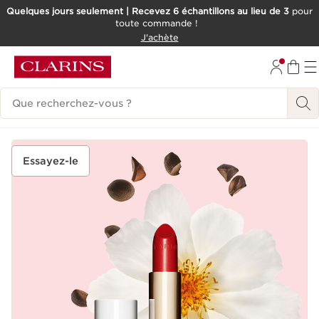
Quelques jours seulement | Recevez 6 échantillons au lieu de 3
pour
toute commande !
ALLER AU CONTENU
J'achète
CONSULTER LE PIED DE PAGE
Historique des recherches
Essayez-le