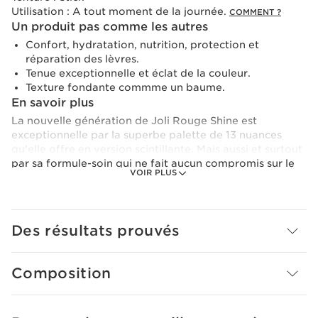
Utilisation :
A tout moment de la journée.
COMMENT ?
Un produit pas comme les autres
Confort, hydratation, nutrition, protection et
réparation des lèvres.
Tenue exceptionnelle et éclat de la couleur.
Texture fondante commme un baume.
En savoir plus
La nouvelle génération de Joli Rouge Shine est
exceptionnelle par la superbe palette de 13 nuances
qu'elle offre en version scintillante. Mais aussi et surtout
par sa formule-soin qui ne fait aucun compromis sur le
VOIR PLUS
résultat maquillage: tenue et intensité de la couleur... Un
nouveau Joli Rouge avec 84%* de formule-soin qui
permet un confort et une protection des lèvres
optimum. Grâce à ses extraits de plantes (80%*
Des résultats prouvés
d'ingrédients d'origine naturelle) cette formule va
assurer confort, hydratation et nutrition, et enfin
réparation aux lèvres toujours sensibles à la
Composition
déshydratation. Enfin une texture enveloppante et
douce comme un baume tout simplement irrésistible.
Envie d'essayer toutes les nuances en toute liberté ?