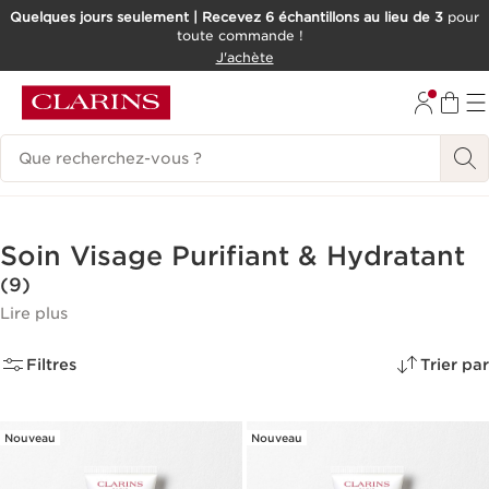
Quelques jours seulement | Recevez 6 échantillons au lieu de 3
pour
toute commande !
ALLER AU CONTENU
J'achète
CONSULTER LE PIED DE PAGE
Historique des recherches
Soin Visage Purifiant & Hydratant
(9)
Lire plus
Filtres
Trier par
Nouveau
Nouveau