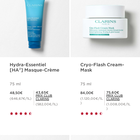
Hydra-Essentiel
Cryo-Flash Cream-
[HA²] Masque-Crème
Mask
75 ml
75 ml
Nouveau prix 48,50€
Nouveau prix 84,00€
Prix Club Clarins 43,65€
Prix Club Clarins 75,60€
43,65€
75,60€
48,50€
84,00€
PRIX CLUB
PRIX CLUB
(646,67€/1L)
(1.120,00€/1L
CLARINS
CLARINS
)
(582,00€/1L)
(1.008,00€/1L
)