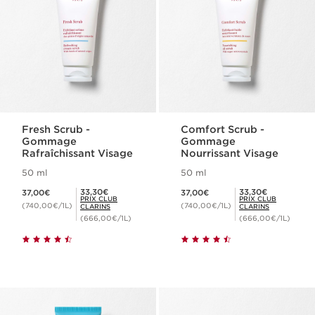
Fresh Scrub -
Comfort Scrub -
Gommage
Gommage
Rafraîchissant Visage
Nourrissant Visage
50 ml
50 ml
Nouveau prix 37,00€
Nouveau prix 37,00€
Prix Club Clarins 33,30€
Prix Club Clarins 33,30€
33,30€
33,30€
37,00€
37,00€
PRIX CLUB
PRIX CLUB
(740,00€/1L)
(740,00€/1L)
CLARINS
CLARINS
(666,00€/1L)
(666,00€/1L)