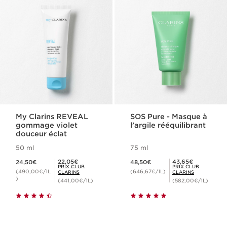
My Clarins REVEAL
SOS Pure - Masque à
gommage violet
l’argile rééquilibrant
douceur éclat
50 ml
75 ml
Nouveau prix 24,50€
Nouveau prix 48,50€
Prix Club Clarins 22,05€
Prix Club Clarins 43,65€
22,05€
43,65€
24,50€
48,50€
PRIX CLUB
PRIX CLUB
(490,00€/1L
(646,67€/1L)
CLARINS
CLARINS
)
(441,00€/1L)
(582,00€/1L)