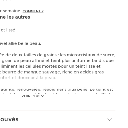
par semaine.
COMMENT ?
e les autres
et lissé
el allié belle peau.
 de deux tailles de grains : les microcristaux de sucre,
s, grain de peau affiné et teint plus uniforme tandis que
 éliminent les cellules mortes pour un teint lisse et
 beurre de mangue sauvage, riche en acides gras
onfort et douceur à la peau.
latante, renouvelée, résolument plus belle. Le teint est
tant, la peau est lissée et le grain de peau est affiné.
VOIR PLUS
gel en huile qui se transforme en voile laiteux soyeux
rouvés
s d'origine naturelle.