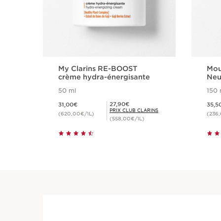
My Clarins RE-BOOST
Mou
crème hydra-énergisante
Neu
50 ml
150 
Nouveau prix 31,00€
Nouveau prix 3
Prix Club Clarins 27,90€
27,90€
31,00€
35,5
PRIX CLUB CLARINS
(620,00€/1L)
(236,
(558,00€/1L)
Achat rapide