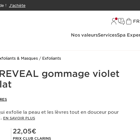
e !
J'achète
L
FR
Nos valeurs
Services
Spa Exper
xfoliants & Masques
Exfoliants
s REVEAL gommage violet
lat
RES
 exfolie la peau et les lèvres tout en douceur pour
x.
EN SAVOIR PLUS
Prix Club Clarins 22,05€
22,05€
PRIX CLUB CLARINS