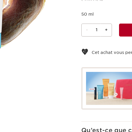
50 ml
-
1
+
Voir le panier
Cet achat vous pe
Qu’est-ce que c