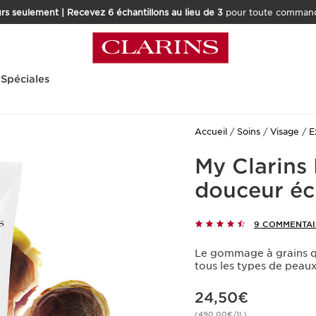
rs seulement | Recevez 6 échantillons au lieu de 3
pour toute command
 Spéciales
Accueil
Soins
Visage
E
My Clarin
douceur éc
9 COMMENTAI
Le gommage à grains qui
tous les types de peau
Nouveau prix 24,50€
24,50€
(490,00€/1L)