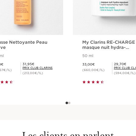
sse Nettoyante Peau
My Clarins RE-CHARGE
ve
masque nuit hydra-
repulpant
ml
50 ml
5,50€
Nouveau prix 33,00€
Prix Club Clarins 31,95€
Prix Club Clarins 29,70€
31,95€
29,70€
0€
33,00€
PRIX CLUB CLARINS
PRIX CLUB CL
67€/1L)
(660,00€/1L)
(213,00€/1L)
(594,00€/1L)
Achat rapide
Achat rapide
Les clients en parlent