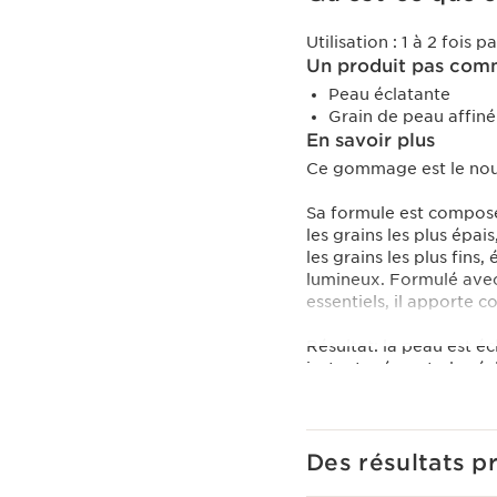
Utilisation :
1 à 2 fois 
Un produit pas comm
Peau éclatante
Grain de peau affiné 
En savoir plus
Ce gommage est le nouv
Sa formule est composée
les grains les plus épai
les grains les plus fins,
lumineux. Formulé avec
essentiels, il apporte c
Résultat: la peau est éc
instantanément plus écla
Texture violette 2-en-1 
au contact de l’eau.
Des résultats p
Vegan. 99% d'ingrédient