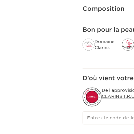
Précaution d'emploi
Composition
Eviter le contour des y
Bon pour la peau
Domaine
Clarins
D’où vient votre
De l'approvisi
CLARINS T.R.U.
Entrez le code de l