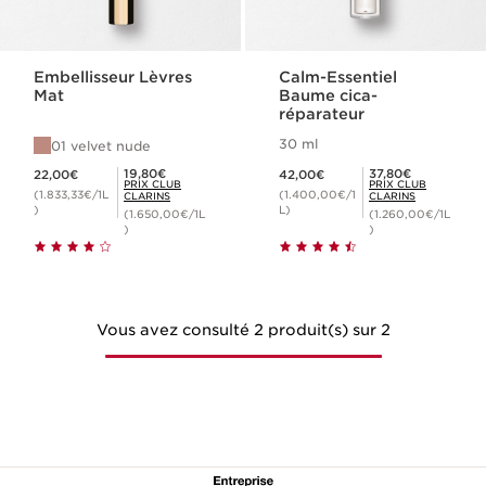
Embellisseur Lèvres
Calm-Essentiel
Mat
Baume cica-
réparateur
30 ml
01 velvet nude
Nouveau prix 22,00€
Nouveau prix 42,00€
Prix Club Clarins 19,80€
Prix Club Clarins 37,80€
19,80€
37,80€
22,00€
42,00€
PRIX CLUB
PRIX CLUB
(1.833,33€/1L
(1.400,00€/1
CLARINS
CLARINS
)
L)
(1.650,00€/1L
(1.260,00€/1L
)
)
Vous avez consulté 2 produit(s) sur 2