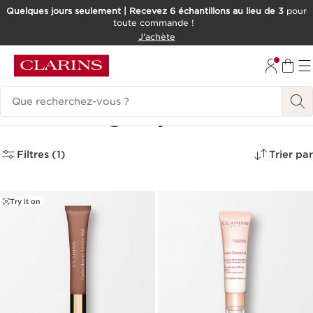
Quelques jours seulement | Recevez 6 échantillons au lieu de 3
pour
toute commande !
ALLER AU CONTENU
J'achète
CONSULTER LE PIED DE PAGE
Historique des recherches
Jours Privilèges by Clarins
(2)
Filtres (1)
Trier par
Try it on