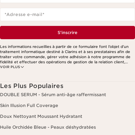
*Adresse e-mail
*
S'inscrire
Les informations recueillies à partir de ce formulaire font l’objet d’un
traitement informatique destiné à Clarins et à ses prestataires afin de
traiter votre commande, gérer votre adhésion à notre programme de
fidélité et effectuer des opérations de gestion de la relation client,
VOIR PLUS
notamment pour vous adresser des offres personnalisées en fonction
de vos précédents achats et intérêts. Pour en savoir plus, veuillez
consulter notre politique de respect de la vie privée.
Les Plus Populaires
DOUBLE SERUM - Sérum anti-âge raffermissant
Skin Illusion Full Coverage
Doux Nettoyant Moussant Hydratant
Huile Orchidée Bleue - Peaux déshydratées