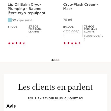
Lip Oil Balm Cryo-
Cryo-Flash Cream-
Plumping - Baume
Mask
lèvre cryo-repulpant
75 ml
00 cryo mint
Nouveau prix 31,00€
Nouveau prix 84,00€
Prix Club Clarins 27,90€
Prix Club Clarins 75,60€
27,90€
75,60€
31,00€
84,00€
PRIX CLUB
PRIX CLUB
(1.120,00€/1L
CLARINS
CLARINS
)
(1.008,00€/1L
)
Les clients en parlent
POUR EN SAVOIR PLUS, CLIQUEZ ICI