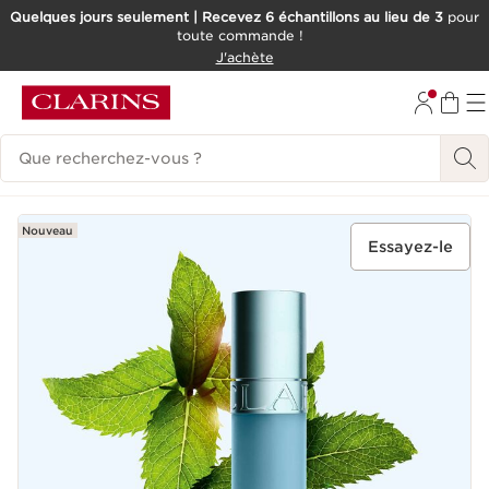
Quelques jours seulement | Recevez 6 échantillons au lieu de 3
pour
toute commande !
ALLER AU CONTENU
J'achète
CONSULTER LE PIED DE PAGE
Historique des recherches
Nouveau
Essayez-le