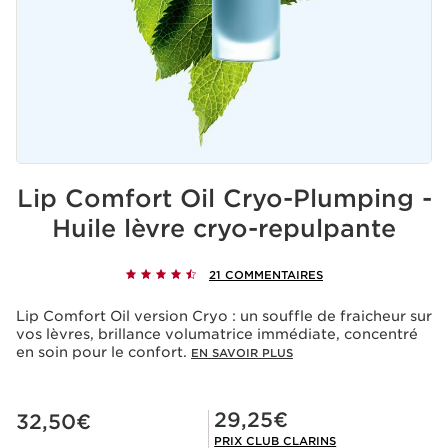
Lip Comfort Oil Cryo-Plumping -
Huile lèvre cryo-repulpante
21 COMMENTAIRES
Lip Comfort Oil version Cryo : un souffle de fraicheur sur
vos lèvres, brillance volumatrice immédiate, concentré
en soin pour le confort.
EN SAVOIR PLUS
Nouveau prix 32,50€
Prix Club Clarins 29,25€
29,25€
32,50€
PRIX CLUB CLARINS