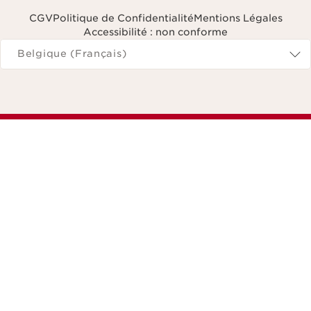
CGV
Politique de Confidentialité
Mentions Légales
Accessibilité : non conforme
Naviguer vers
Belgique (Français)