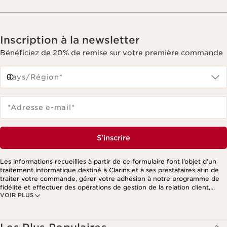
Inscription à la newsletter
Bénéficiez de 20% de remise sur votre première commande
Pays/Région*
*Adresse e-mail
*
S'inscrire
Les informations recueillies à partir de ce formulaire font l’objet d’un
traitement informatique destiné à Clarins et à ses prestataires afin de
traiter votre commande, gérer votre adhésion à notre programme de
fidélité et effectuer des opérations de gestion de la relation client,
VOIR PLUS
notamment pour vous adresser des offres personnalisées en fonction
de vos précédents achats et intérêts. Pour en savoir plus, veuillez
consulter notre politique de respect de la vie privée.