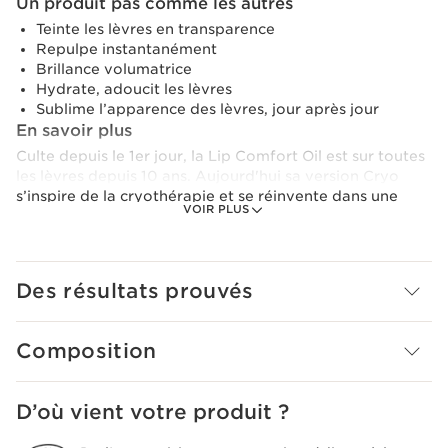
Un produit pas comme les autres
Teinte les lèvres en transparence
Repulpe instantanément
Brillance volumatrice
Hydrate, adoucit les lèvres
Sublime l’apparence des lèvres, jour après jour
En savoir plus
Culte depuis le 1er jour, la Lip Comfort Oil est sur toutes
les lèvres depuis 10 ans. Aujourd'hui sa version Cryo
s’inspire de la cryothérapie et se réinvente dans une
VOIR PLUS
version cryo repulpante. Une brillance volumatrice
instantanée pour embraser l’été. Résultat sublime : sa
formule enveloppe les lèvres d’une transparence
bleutée raffinée et ultra glossy, pour un effet volume
Des résultats prouvés
instantané.
La touche si agréable en été : un parfum frais mentholé.
Composition
Ressentez une fraicheur immédiate à l’application grâce
à la [CRYO-ACTIVE TECHNOLOGY], qui associe le
menthol et l'huile essentielle de menthe des champs.
D’où vient votre produit ?
Une brillance cryo-glacée doublée de soin pour les