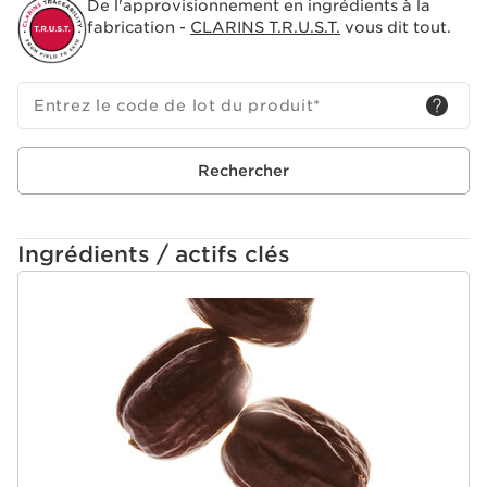
De l'approvisionnement en ingrédients à la
lèvres avec un puissant cocktail d’huiles végétales. Sa
fabrication -
CLARINS T.R.U.S.T.
vous dit tout.
formule innovante* à l’huile de rose musquée et à l’huile
de jojoba allie sensorialité et confort.
*Chez Clarins.
Entrez le code de lot du produit
*
Innovation
La CRYO-ACTIVE TECHNOLOGY associe menthol et
huile essentielle de menthe des champs, inspirée de la
Rechercher
cryothérapie. Cette formule offre un effet cryo frais
repulpant, procurant une fraîcheur immédiate à
l’application.
Ingrédients / actifs clés
ALLER AU CONTENU