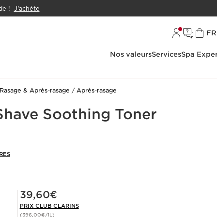
e !
J'achète
L
FR
Nos valeurs
Services
Spa Exper
Rasage & Après-rasage
Après-rasage
Shave Soothing Toner
RES
Prix Club Clarins 39,60€
39,60€
PRIX CLUB CLARINS
(396,00€/1L)