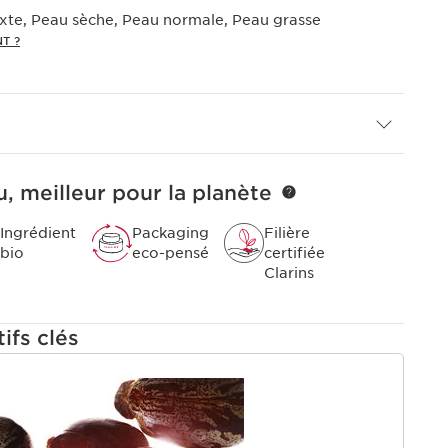
xte, Peau sèche, Peau normale, Peau grasse
T ?
, meilleur pour la planète
Ingrédient
Packaging
Filière
bio
eco-pensé
certifiée
Clarins
ifs clés
U