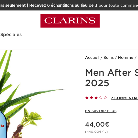
rs seulement | Recevez 6 échantillons au lieu de 3
pour toute command
 Spéciales
Accueil
Soins
Homme
Men After 
2025
2 COMMENTAI
EN SAVOIR PLUS
Nouveau prix 44,00€
44,00€
(440,00€/1L)