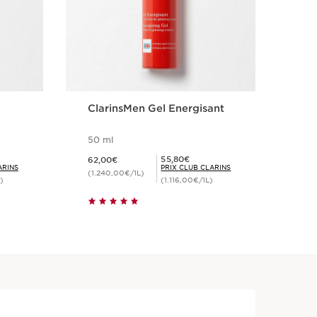
ClarinsMen Gel Energisant
Ne
Cl
50 ml
125
Nouveau prix 62,00€
Nouveau pri
Prix Club Clarins 55,80€
55,80€
62,00€
33,
ARINS
PRIX CLUB CLARINS
(1.240,00€/1L)
(268
)
(1.116,00€/1L)
Achat rapide