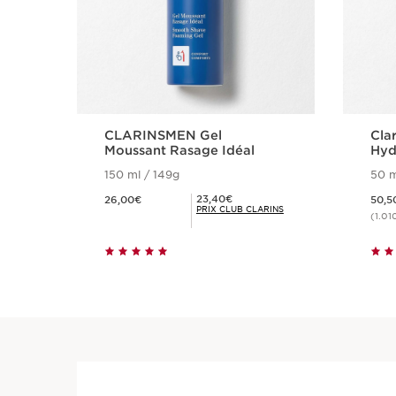
CLARINSMEN Gel
Cla
Moussant Rasage Idéal
Hyd
150 ml / 149g
50 m
Nouveau prix 26,00€
Nouveau prix 5
Prix Club Clarins 23,40€
23,40€
26,00€
50,5
PRIX CLUB CLARINS
(1.01
Achat rapide