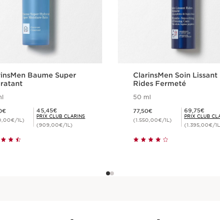
rinsMen Baume Super
ClarinsMen Soin Lissant
ratant
Rides Fermeté
l
50 ml
0,50€
Nouveau prix 77,50€
Prix Club Clarins 45,45€
Prix Club Clarins 69,75€
45,45€
69,75€
0€
77,50€
PRIX CLUB CLARINS
PRIX CLUB CL
0,00€/1L)
(1.550,00€/1L)
(909,00€/1L)
(1.395,00€/1L
Achat rapide
Achat rapide