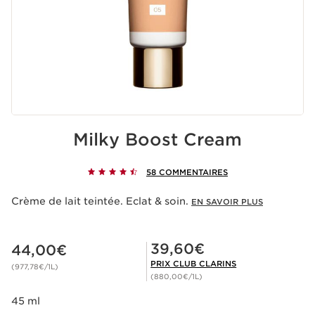
Milky Boost Cream
58 COMMENTAIRES
Crème de lait teintée. Eclat & soin.
EN SAVOIR PLUS
Nouveau prix 44,00€
Prix Club Clarins 39,60€
39,60€
44,00€
PRIX CLUB CLARINS
(977,78€/1L)
(880,00€/1L)
45 ml