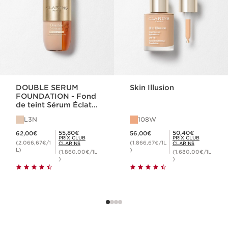
DOUBLE SERUM
Skin Illusion
FOUNDATION - Fond
de teint Sérum Éclat
et Hybride
L3N
108W
Nouveau prix 62,00€
Nouveau prix 56,00€
Prix Club Clarins 55,80€
Prix Club Clarins 50,40€
55,80€
50,40€
62,00€
56,00€
PRIX CLUB
PRIX CLUB
(2.066,67€/1
(1.866,67€/1L
CLARINS
CLARINS
L)
)
(1.860,00€/1L
(1.680,00€/1L
)
)