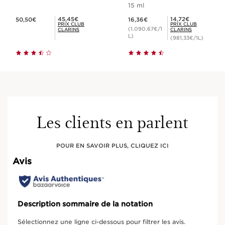
15 ml
Nouveau prix 50,50€
Nouveau prix 16,36€
Prix Club Clarins 45,45€
Prix Club Clarins 14,72€
45,45€
14,72€
50,50€
16,36€
PRIX CLUB
PRIX CLUB
(1.090,67€/1
CLARINS
CLARINS
L)
(981,33€/1L)
Les clients en parlent
POUR EN SAVOIR PLUS, CLIQUEZ ICI