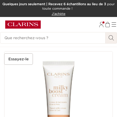
Quelques jours seulement | Recevez 6 échantillons au lieu de 3
pour
toute commande !
ALLER AU CONTENU
J'achète
CONSULTER LE PIED DE PAGE
Historique des recherches
Essayez-le