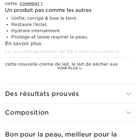
nette.
COMMENT ?
Un produit pas comme les autres
Unifie, corrige & lisse le teint.
Restaure l’éclat.
Hydrate intensément.
Protège et laisse respirer la peau.
En savoir plus
La nouvelle génération de BB crème innovante et
surprenante, gorgée de soin pour la peau. Au cœur de
cette nouvelle crème de lait, le lait de pêcher aux
VOIR PLUS
propriétés nourrissante et adoucissante pour apporter
douceur et confort à la peau au quotidien. Grâce à Milky
boost Cream, les imperfections, marques de fatigue et
ridules sont estompées. Votre teint est uniforme,
Des résultats prouvés
éclatant, lumineux.
Composition
Bon pour la peau, meilleur pour la
ALLER AU CONTENU