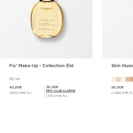
Fix' Make-Up - Collection Été
Skin Illus
50 ml
Nouveau prix 40,00€
Nouveau prix 56,00€
Prix Club Clarins 36,00€
36,00€
40,00€
56,00€
PRIX CLUB CLARINS
(800,00€/1L)
(1.866,67€/1L
(720,00€/1L)
Achat rapide