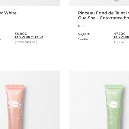
er White
Pinceau Fond de Teint I
Gua Sha - Couvrance 
et effet liftant
unit
Nouveau prix 53,00€
Prix Club Clarins 36,90€
Prix Club Clarins 47,70€
36,90€
47,70€
53,00€
PRIX CLUB CLARINS
PRIX CLUB
)
1 unité
(1.230,00€/1L)
1 unité
Achat rapide
Achat rapi