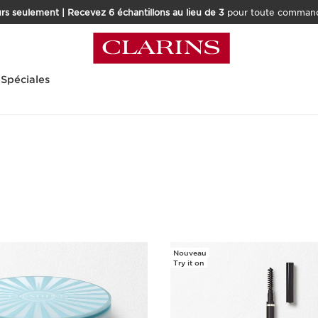
rs seulement | Recevez 6 échantillons au lieu de 3
pour toute command
 Spéciales
Nouveau
Try it on