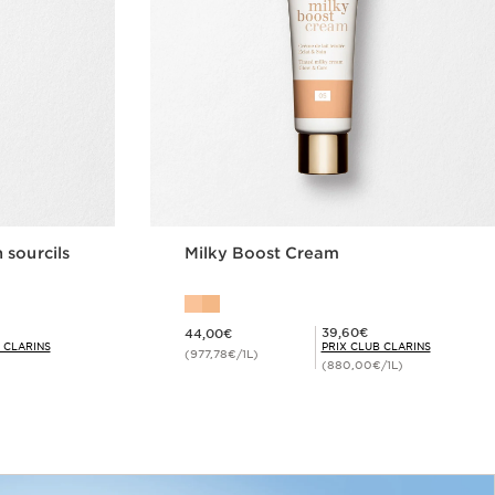
 sourcils
Milky Boost Cream
Nouveau prix 44,00€
Prix Club Clarins 39,60€
39,60€
44,00€
 CLARINS
PRIX CLUB CLARINS
(977,78€/1L)
(880,00€/1L)
de
Achat rapide