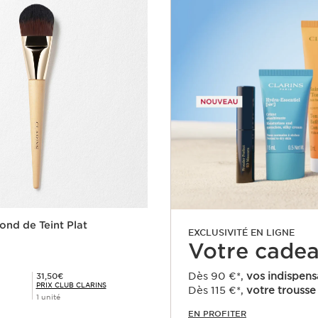
ond de Teint Plat
EXCLUSIVITÉ EN LIGNE
Votre cadeau
Prix Club Clarins 31,50€
Dès 90 €*,
vos indispens
31,50€
PRIX CLUB CLARINS
Dès 115 €*,
votre trousse 
1 unité
EN PROFITER
Achat rapide