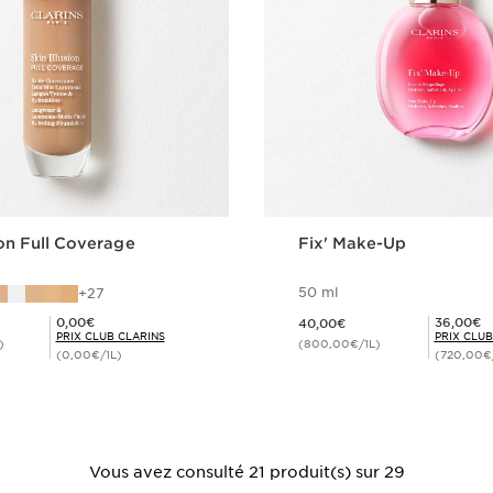
ion Full Coverage
Fix' Make-Up
50 ml
27
Nouveau prix 40,00€
Prix Club Clarins 0,00€
Prix Club Clarins 36,00€
0,00€
36,00€
40,00€
PRIX CLUB CLARINS
PRIX CLUB
)
(800,00€/1L)
(0,00€/1L)
(720,00€
Achat rapide
Achat rapi
Vous avez consulté 21 produit(s) sur 29