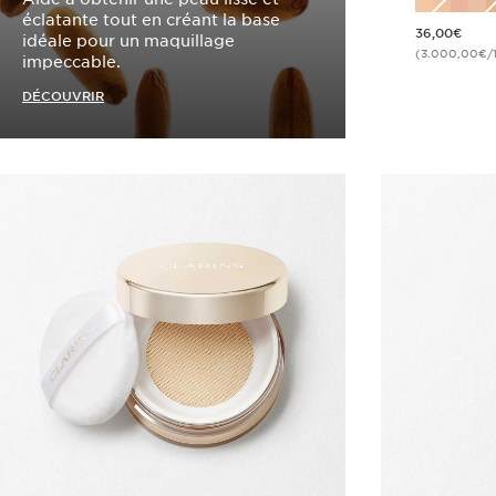
éclatante tout en créant la base
Nouveau prix 36,00€
36,00€
idéale pour un maquillage
(3.000,00€/1
impeccable.
DÉCOUVRIR