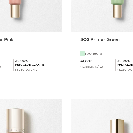
r Pink
SOS Primer Green
rougeurs
Nouveau prix 41,00€
Prix Club Clarins 36,90€
Prix Club Clarins 36,90€
36,90€
36,90€
41,00€
PRIX CLUB CLARINS
PRIX CLUB
)
(1.366,67€/1L)
(1.230,00€/1L)
(1.230,00
Achat rapide
Achat rapi