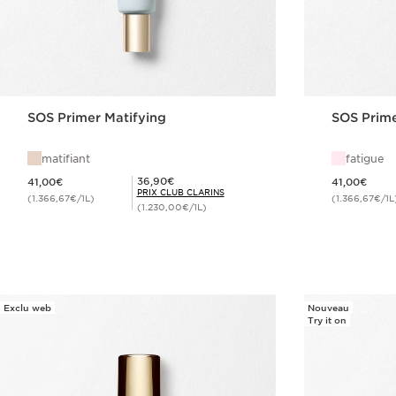
SOS Primer Matifying
SOS Prime
matifiant
fatigue
Nouveau prix 41,00€
Nouveau prix 41,00€
Prix Club Clarins 36,90€
36,90€
41,00€
41,00€
PRIX CLUB CLARINS
(1.366,67€/1L)
(1.366,67€/1L
(1.230,00€/1L)
Achat rapide
Exclu web
Nouveau
Try it on