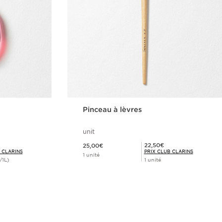
Pinceau à lèvres
unit
Nouveau prix 25,00€
Prix Club Clarins 22,50€
22,50€
25,00€
 CLARINS
PRIX CLUB CLARINS
1 unité
/1L)
1 unité
de
Achat rapide