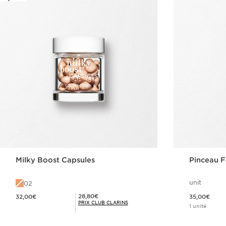
Milky Boost Capsules
Pinceau F
unit
02
Nouveau prix 32,00€
Nouveau prix 35,00€
Prix Club Clarins 28,80€
28,80€
32,00€
35,00€
PRIX CLUB CLARINS
1 unité
Achat rapide