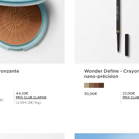
ronzante
Wonder Define - Crayon
nano-précision
Nouveau prix 30,00€
Prix Club Clarins 44,10€
Prix Club Clarins 27,00€
44,10€
27,00€
30,00€
PRIX CLUB CLARINS
PRIX CLUB
g)
(2.594,12€/1kg)
Achat rapide
Achat rapi