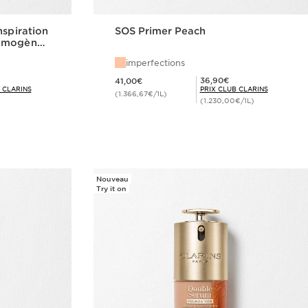
nspiration
SOS Primer Peach
homogène
imperfections
Nouveau prix 41,00€
Prix Club Clarins 36,90€
36,90€
41,00€
 CLARINS
PRIX CLUB CLARINS
(1.366,67€/1L)
(1.230,00€/1L)
de
Achat rapide
Nouveau
Try it on