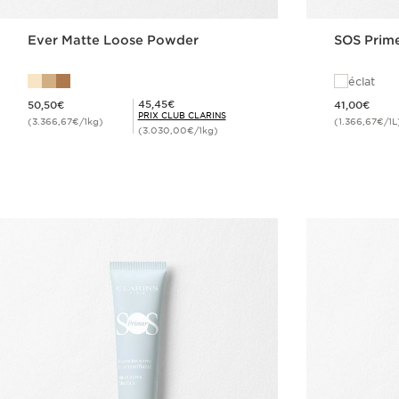
Ever Matte Loose Powder
SOS Prim
éclat
Nouveau prix 50,50€
Nouveau prix 41,00€
Prix Club Clarins 45,45€
45,45€
50,50€
41,00€
PRIX CLUB CLARINS
(3.366,67€/1kg)
(1.366,67€/1L
(3.030,00€/1kg)
Achat rapide