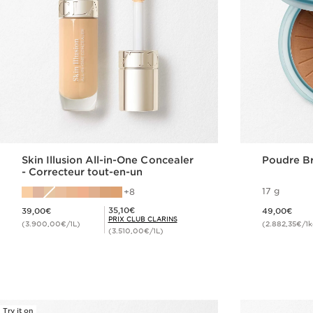
Skin Illusion All-in-One Concealer
Poudre B
- Correcteur tout-en-un
17 g
8
Nouveau prix 39,00€
Nouveau prix 49,00€
Prix Club Clarins 35,10€
35,10€
39,00€
49,00€
PRIX CLUB CLARINS
(3.900,00€/1L)
(2.882,35€/1k
(3.510,00€/1L)
Achat rapide
Try it on