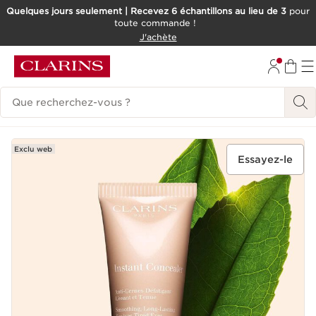
Quelques jours seulement | Recevez 6 échantillons au lieu de 3
pour
toute commande !
ALLER AU CONTENU
J'achète
CONSULTER LE PIED DE PAGE
Historique des recherches
Exclu web
Essayez-le