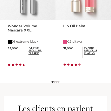
Wonder Volume
Lip Oil Balm
Mascara XXL
01 extreme black
02 pitaya
Nouveau prix 38,00€
Nouveau prix 31,00€
Prix Club Clarins 34,20€
Prix Club Clarins 27,90€
34,20€
27,90€
38,00€
31,00€
PRIX CLUB
PRIX CLUB
CLARINS
CLARINS
Les clients en parlent