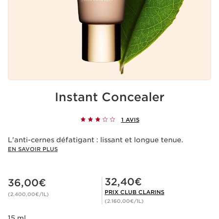
Instant Concealer
1 AVIS
L'anti-cernes défatigant : lissant et longue tenue.
EN SAVOIR PLUS
Nouveau prix 36,00€
Prix Club Clarins 32,40€
32,40€
36,00€
PRIX CLUB CLARINS
(2.400,00€/1L)
(2.160,00€/1L)
15 ml