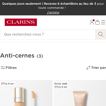
Quelques jours seulement | Recevez 6 échantillons au lieu de 3
pour
toute commande !
ALLER AU CONTENU
J'achète
CONSULTER LE PIED DE PAGE
Historique des recherches
Anti-cernes
(3)
Filtres
Trier par
Try it on
Exclu web
Try it on