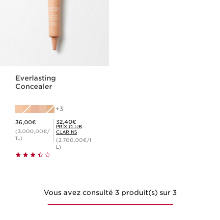
Everlasting
Concealer
3
Nouveau prix 36,00€
Prix Club Clarins 32,40€
32,40€
36,00€
PRIX CLUB
(3.000,00€/
CLARINS
1L)
(2.700,00€/1
L)
Vous avez consulté 3 produit(s) sur 3