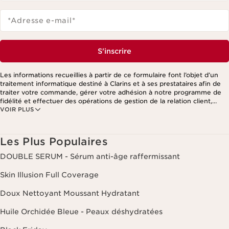
*Adresse e-mail
*
S'inscrire
Les informations recueillies à partir de ce formulaire font l’objet d’un
traitement informatique destiné à Clarins et à ses prestataires afin de
traiter votre commande, gérer votre adhésion à notre programme de
fidélité et effectuer des opérations de gestion de la relation client,
VOIR PLUS
notamment pour vous adresser des offres personnalisées en fonction
de vos précédents achats et intérêts. Pour en savoir plus, veuillez
consulter notre politique de respect de la vie privée.
Les Plus Populaires
DOUBLE SERUM - Sérum anti-âge raffermissant
Skin Illusion Full Coverage
Doux Nettoyant Moussant Hydratant
Huile Orchidée Bleue - Peaux déshydratées