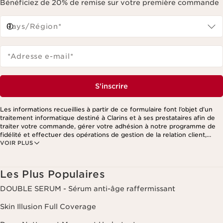
Bénéficiez de 20% de remise sur votre première commande
Pays/Région*
*Adresse e-mail
*
S'inscrire
Les informations recueillies à partir de ce formulaire font l’objet d’un
traitement informatique destiné à Clarins et à ses prestataires afin de
traiter votre commande, gérer votre adhésion à notre programme de
fidélité et effectuer des opérations de gestion de la relation client,
VOIR PLUS
notamment pour vous adresser des offres personnalisées en fonction
de vos précédents achats et intérêts. Pour en savoir plus, veuillez
consulter notre politique de respect de la vie privée.
Les Plus Populaires
DOUBLE SERUM - Sérum anti-âge raffermissant
Skin Illusion Full Coverage