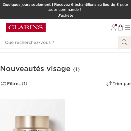
Quelques jours seulement | Recevez 6 échantillons au lieu de 3
pour
toute commande !
ALLER AU CONTENU
J'achète
CONSULTER LE PIED DE PAGE
Historique des recherches
Nouveautés visage
(1)
Filtres (1)
Trier par