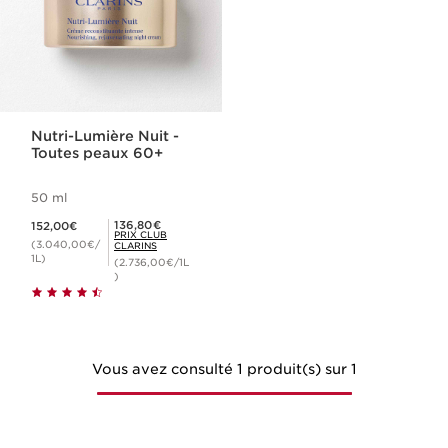
Nutri-Lumière Nuit -
Toutes peaux 60+
50 ml
Nouveau prix 152,00€
Prix Club Clarins 136,80€
136,80€
152,00€
PRIX CLUB
(3.040,00€/
CLARINS
1L)
(2.736,00€/1L
)
Vous avez consulté 1 produit(s) sur 1