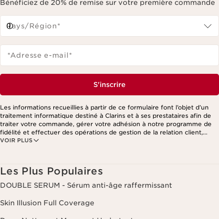
Bénéficiez de 20% de remise sur votre première commande
Pays/Région*
*Adresse e-mail
*
S'inscrire
Les informations recueillies à partir de ce formulaire font l’objet d’un
traitement informatique destiné à Clarins et à ses prestataires afin de
traiter votre commande, gérer votre adhésion à notre programme de
fidélité et effectuer des opérations de gestion de la relation client,
VOIR PLUS
notamment pour vous adresser des offres personnalisées en fonction
de vos précédents achats et intérêts. Pour en savoir plus, veuillez
consulter notre politique de respect de la vie privée.
Les Plus Populaires
DOUBLE SERUM - Sérum anti-âge raffermissant
Skin Illusion Full Coverage