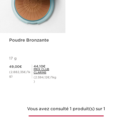
Poudre Bronzante
17 g
Nouveau prix 49,00€
Prix Club Clarins 44,10€
44,10€
49,00€
PRIX CLUB
(2.882,35€/1k
CLARINS
g)
(2.594,12€/1kg
)
Vous avez consulté 1 produit(s) sur 1