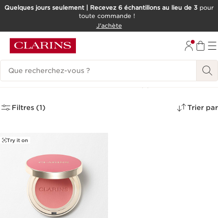
Quelques jours seulement | Recevez 6 échantillons au lieu de 3
pour
toute commande !
ALLER AU CONTENU
J'achète
CONSULTER LE PIED DE PAGE
Historique des recherches
Nos meilleures ventes
(1)
Filtres (1)
Trier par
Try it on