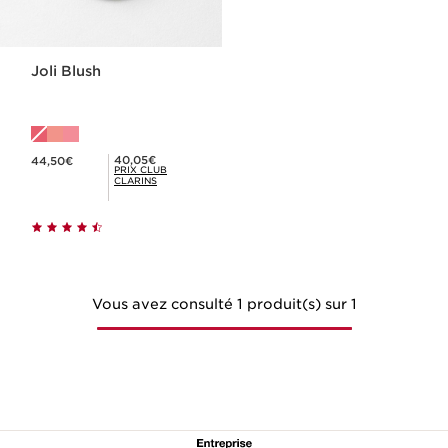
Joli Blush
Nouveau prix 44,50€
Prix Club Clarins 40,05€
40,05€
44,50€
PRIX CLUB
CLARINS
Vous avez consulté 1 produit(s) sur 1