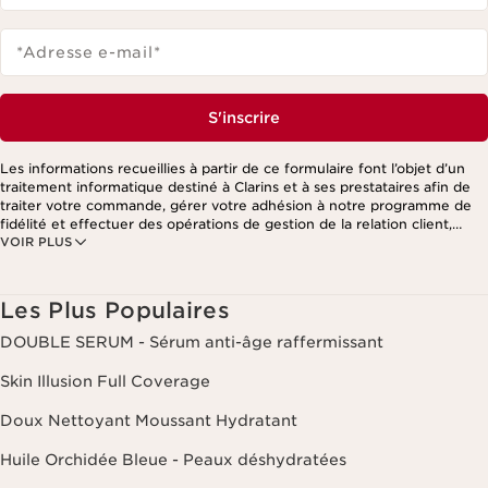
*Adresse e-mail
*
S'inscrire
Les informations recueillies à partir de ce formulaire font l’objet d’un
traitement informatique destiné à Clarins et à ses prestataires afin de
traiter votre commande, gérer votre adhésion à notre programme de
fidélité et effectuer des opérations de gestion de la relation client,
VOIR PLUS
notamment pour vous adresser des offres personnalisées en fonction
de vos précédents achats et intérêts. Pour en savoir plus, veuillez
consulter notre politique de respect de la vie privée.
Les Plus Populaires
DOUBLE SERUM - Sérum anti-âge raffermissant
Skin Illusion Full Coverage
Doux Nettoyant Moussant Hydratant
Huile Orchidée Bleue - Peaux déshydratées