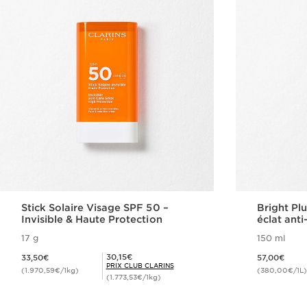
Stick Solaire Visage SPF 50 –
Bright Pl
Invisible & Haute Protection
éclat anti
17 g
150 ml
Nouveau prix 33,50€
Nouveau prix 57,00€
Prix Club Clarins 30,15€
30,15€
33,50€
57,00€
PRIX CLUB CLARINS
(1.970,59€/1kg)
(380,00€/1L)
(1.773,53€/1kg)
Achat rapide