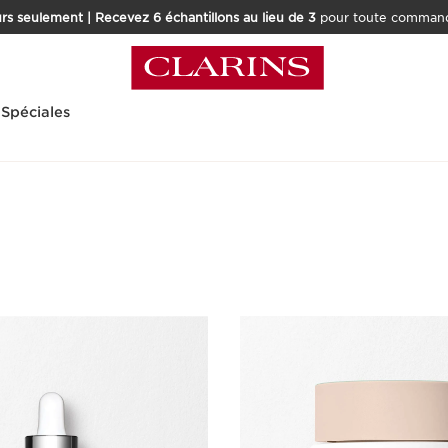
rs seulement | Recevez 6 échantillons au lieu de 3
pour toute command
 Spéciales