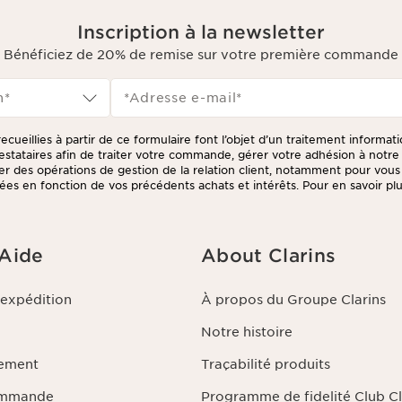
Inscription à la newsletter
Bénéficiez de 20% de remise sur votre première commande
n*
*Adresse e-mail
*
ecueillies à partir de ce formulaire font l’objet d’un traitement informat
prestataires afin de traiter votre commande, gérer votre adhésion à not
tuer des opérations de gestion de la relation client, notamment pour vou
ées en fonction de vos précédents achats et intérêts. Pour en savoir plus
litique de respect de la vie privée.
 Aide
About Clarins
'expédition
À propos du Groupe Clarins
Notre histoire
iement
Traçabilité produits
ommande
Programme de fidelité Club Cl