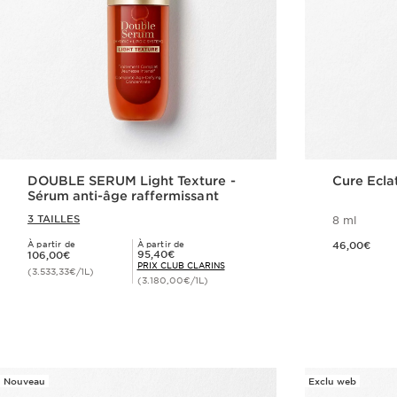
DOUBLE SERUM Light Texture -
Cure Ecla
Sérum anti-âge raffermissant
3 TAILLES
8 ml
Nouveau prix 46,00€
À partir de
À partir de
46,00€
Nouveau prix 106,00€
Prix Club Clarins 95,40€
95,40€
106,00€
PRIX CLUB CLARINS
(3.533,33€/1L)
(3.180,00€/1L)
Achat rapide
Nouveau
Exclu web