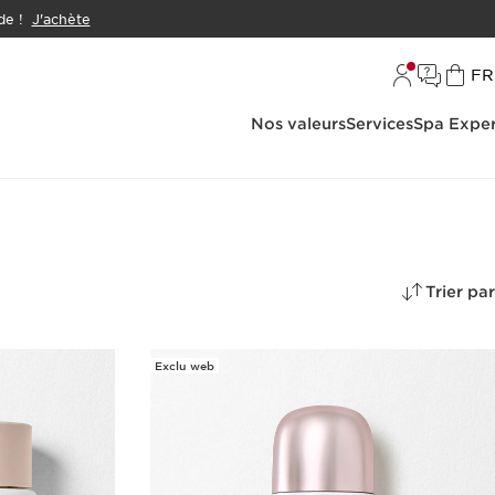
e !
J'achète
L
FR
Nos valeurs
Services
Spa Exper
Trier par
Exclu web