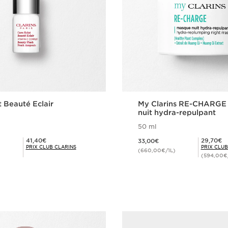
t Beauté Eclair
My Clarins RE-CHARGE
nuit hydra-repulpant
50 ml
Nouveau prix 33,00€
Prix Club Clarins 41,40€
Prix Club Clarins 29,70€
41,40€
29,70€
33,00€
PRIX CLUB CLARINS
PRIX CLUB
(660,00€/1L)
(594,00€
Achat rapide
Achat rapi