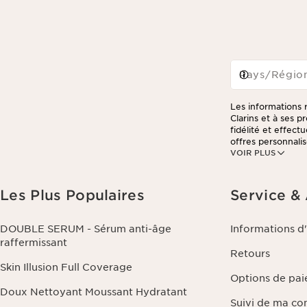
Pays/Régio
Les informations r
Clarins et à ses 
fidélité et effec
offres personnalis
VOIR PLUS
consulter notre po
Les Plus Populaires
Service &
DOUBLE SERUM - Sérum anti-âge
Informations d
raffermissant
Retours
Skin Illusion Full Coverage
Options de pa
Doux Nettoyant Moussant Hydratant
Suivi de ma c