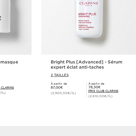
 masque
Bright Plus [Advanced] - Sérum
expert éclat anti-taches
2 TAILLES
À partir de
À partir de
Nouveau prix 87,00€
Prix Club Clarins 78,30€
78,30€
87,00€
 CLARINS
PRIX CLUB CLARINS
/1L)
(2.900,00€/1L)
(2.610,00€/1L)
de
Achat rapide