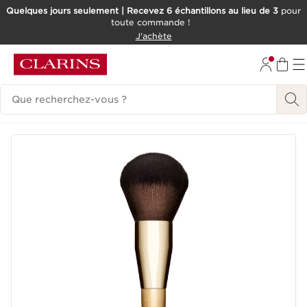
Quelques jours seulement | Recevez 6 échantillons au lieu de 3
pour
toute commande !
ALLER AU CONTENU
J'achète
CONSULTER LE PIED DE PAGE
Historique des recherches