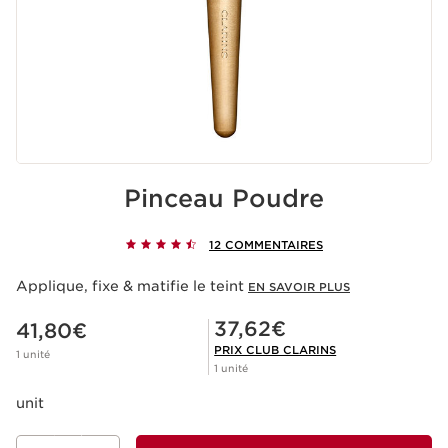
Pinceau Poudre
12 COMMENTAIRES
Applique, fixe & matifie le teint
EN SAVOIR PLUS
Nouveau prix 41,80€
Prix Club Clarins 37,62€
37,62€
41,80€
PRIX CLUB CLARINS
1 unité
1 unité
unit