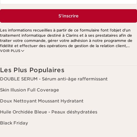
S'inscrire
Les informations recueillies à partir de ce formulaire font l’objet d’un
traitement informatique destiné à Clarins et à ses prestataires afin de
traiter votre commande, gérer votre adhésion à notre programme de
fidélité et effectuer des opérations de gestion de la relation client,
VOIR PLUS
notamment pour vous adresser des offres personnalisées en fonction
de vos précédents achats et intérêts. Pour en savoir plus, veuillez
consulter notre politique de respect de la vie privée.
Les Plus Populaires
DOUBLE SERUM - Sérum anti-âge raffermissant
Skin Illusion Full Coverage
Doux Nettoyant Moussant Hydratant
Huile Orchidée Bleue - Peaux déshydratées
Black Friday