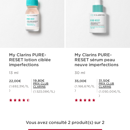
My Clarins PURE-
My Clarins PURE-
RESET lotion ciblée
RESET sérum peau
imperfections
neuve imperfections
13 ml
30 ml
Nouveau prix 22,00€
Nouveau prix 35,00€
Prix Club Clarins 19,80€
Prix Club Clarins 31,50€
19,80€
31,50€
22,00€
35,00€
PRIX CLUB
PRIX CLUB
(1.692,31€/1L
(1.166,67€/1L
CLARINS
CLARINS
)
)
(1.523,08€/1L)
(1.050,00€/1L
)
Vous avez consulté 2 produit(s) sur 2