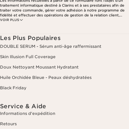
Les informations recueillies à partir de ce formulaire font l’objet d’un
traitement informatique destiné à Clarins et à ses prestataires afin de
traiter votre commande, gérer votre adhésion à notre programme de
fidélité et effectuer des opérations de gestion de la relation client,
VOIR PLUS
notamment pour vous adresser des offres personnalisées en fonction
de vos précédents achats et intérêts. Pour en savoir plus, veuillez
consulter notre politique de respect de la vie privée.
Les Plus Populaires
DOUBLE SERUM - Sérum anti-âge raffermissant
Skin Illusion Full Coverage
Doux Nettoyant Moussant Hydratant
Huile Orchidée Bleue - Peaux déshydratées
Black Friday
Service & Aide
Informations d'expédition
Retours