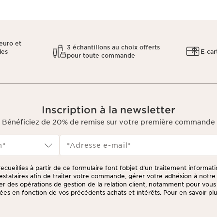
euro et
3 échantillons au choix offerts
des
E-car
pour toute commande
Inscription à la newsletter
Bénéficiez de 20% de remise sur votre première commande
n*
*Adresse e-mail
*
ecueillies à partir de ce formulaire font l’objet d’un traitement informat
prestataires afin de traiter votre commande, gérer votre adhésion à not
tuer des opérations de gestion de la relation client, notamment pour vou
ées en fonction de vos précédents achats et intérêts. Pour en savoir plus
litique de respect de la vie privée.