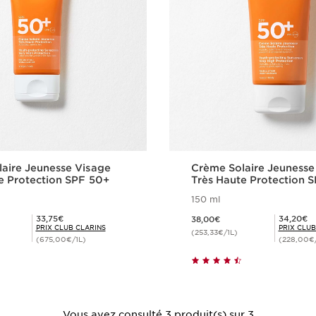
aire Jeunesse Visage
Crème Solaire Jeunesse
e Protection SPF 50+
Très Haute Protection 
150 ml
Nouveau prix 38,00€
Prix Club Clarins 33,75€
Prix Club Clarins 34,20€
33,75€
34,20€
38,00€
PRIX CLUB CLARINS
PRIX CLUB
(253,33€/1L)
(675,00€/1L)
(228,00€/
Achat rapide
Achat rapi
Vous avez consulté 3 produit(s) sur 3