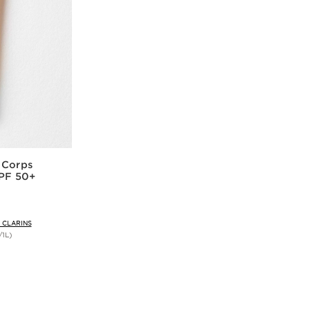
 Corps
SPF 50+
 CLARINS
1L)
de