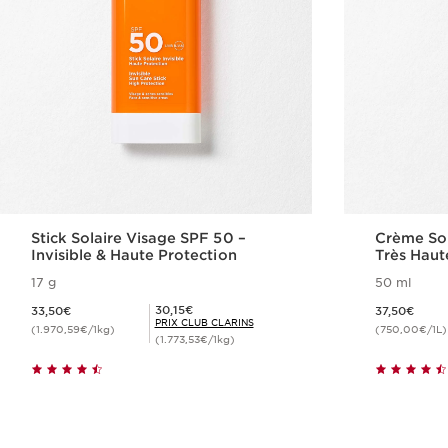
Stick Solaire Visage SPF 50 –
Crème Sol
Invisible & Haute Protection
Très Haut
17 g
50 ml
Nouveau prix 33,50€
Nouveau prix 37,50€
Prix Club Clarins 30,15€
30,15€
33,50€
37,50€
PRIX CLUB CLARINS
(1.970,59€/1kg)
(750,00€/1L)
(1.773,53€/1kg)
Achat rapide