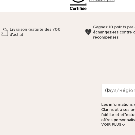
Gagnez 10 points par 
Livraison gratuite dès 70€
échangez-les contre 
d'achat
récompenses
Pays/Régio
Les informations r
Clarins et à ses 
fidélité et effec
offres personnalis
VOIR PLUS
consulter notre po