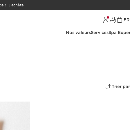
e !
J'achète
L
FR
Nos valeurs
Services
Spa Exper
Trier par