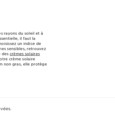
s rayons du soleil et à
entielle, il faut la
hoisissez un indice de
nes sensibles, retrouvez
é des
crèmes solaires
votre crème solaire
lm non gras, elle protège
evées.