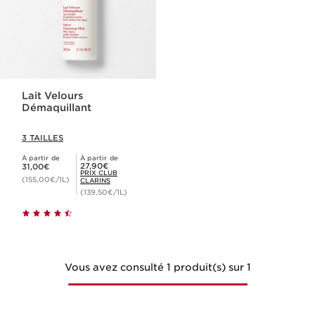
Lait Velours
Démaquillant
3 TAILLES
À partir de
À partir de
Nouveau prix 31,00€
Prix Club Clarins 27,90€
27,90€
31,00€
PRIX CLUB
(155,00€/1L)
CLARINS
(139,50€/1L)
Vous avez consulté 1 produit(s) sur 1