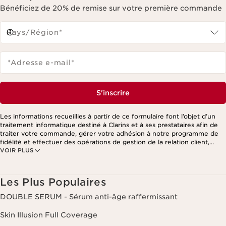
Bénéficiez de 20% de remise sur votre première commande
Pays/Région*
*Adresse e-mail
*
S'inscrire
Les informations recueillies à partir de ce formulaire font l’objet d’un
traitement informatique destiné à Clarins et à ses prestataires afin de
traiter votre commande, gérer votre adhésion à notre programme de
fidélité et effectuer des opérations de gestion de la relation client,
VOIR PLUS
notamment pour vous adresser des offres personnalisées en fonction
de vos précédents achats et intérêts. Pour en savoir plus, veuillez
consulter notre politique de respect de la vie privée.
Les Plus Populaires
DOUBLE SERUM - Sérum anti-âge raffermissant
Skin Illusion Full Coverage