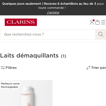
Quelques jours seulement | Recevez 6 échantillons au lieu de 3
pour
toute commande !
ALLER AU CONTENU
J'achète
CONSULTER LE PIED DE PAGE
Historique des recherches
Laits démaquillants
(1)
Filtres
Trier par
Meilleure vente
Rechargeable